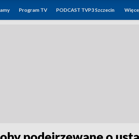
ramy
Program TV
PODCAST TVP3 Szczecin
Więce
oby podejrzewane o ust