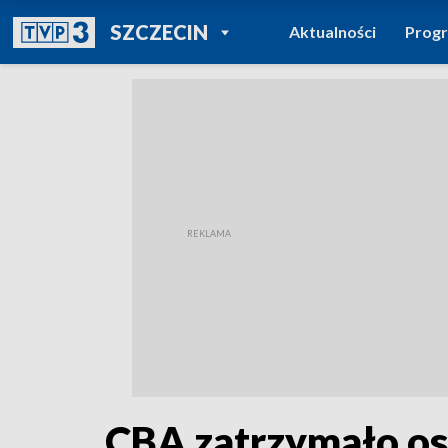
POWRÓT DO
SZCZECIN
Aktualności
Prog
TVP REGIONY
CBA zatrzymało os