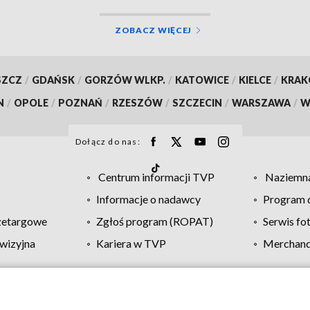
ZOBACZ WIĘCEJ
SZCZ
/
GDAŃSK
/
GORZÓW WLKP.
/
KATOWICE
/
KIELCE
/
KRA
N
/
OPOLE
/
POZNAŃ
/
RZESZÓW
/
SZCZECIN
/
WARSZAWA
/
W
Dołącz do nas:
Centrum informacji TVP
Naziemna
Informacje o nadawcy
Program d
zetargowe
Zgłoś program (ROPAT)
Serwis fo
wizyjna
Kariera w TVP
Merchandi