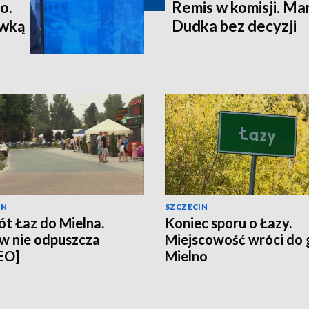
o.
Remis w komisji. M
ewką
Dudka bez decyzji
IN
SZCZECIN
t Łaz do Mielna.
Koniec sporu o Łazy.
w nie odpuszcza
Miejscowość wróci do
EO]
Mielno