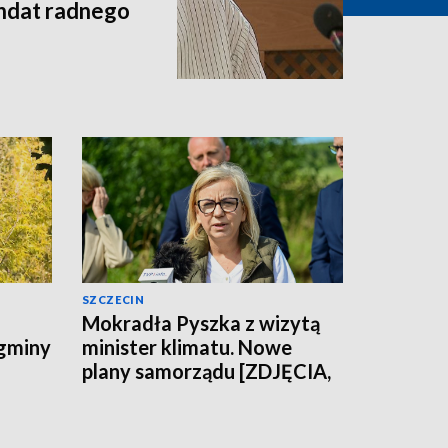
andat radnego
SZCZECIN
Mokradła Pyszka z wizytą
 gminy
minister klimatu. Nowe
plany samorządu [ZDJĘCIA,
WIDEO]