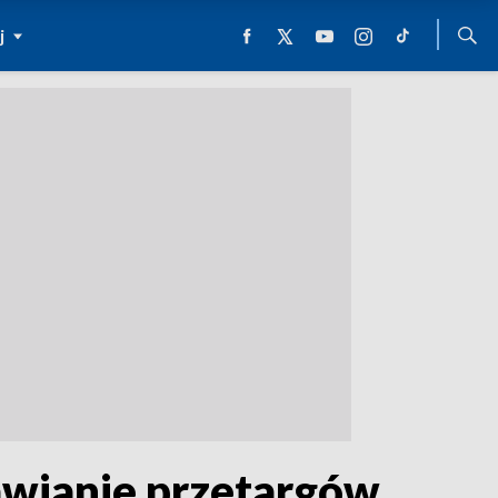
j
awianie przetargów