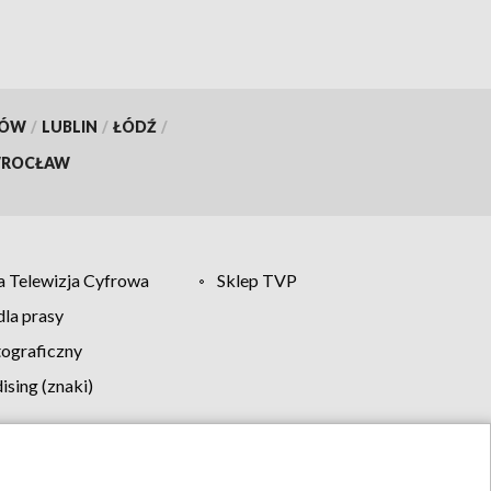
KÓW
/
LUBLIN
/
ŁÓDŹ
/
ROCŁAW
 Telewizja Cyfrowa
Sklep TVP
la prasy
tograficzny
sing (znaki)