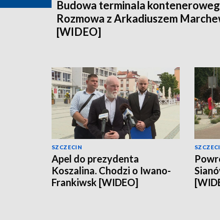
Budowa terminala konteneroweg
Rozmowa z Arkadiuszem March
[WIDEO]
SZCZECIN
SZCZEC
Apel do prezydenta
Powró
Koszalina. Chodzi o Iwano-
Sianó
Frankiwsk [WIDEO]
[WID