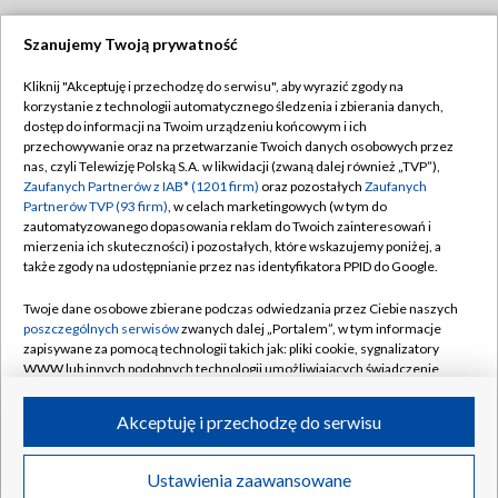
Szanujemy Twoją prywatność
Dołącz do nas:
Kliknij "Akceptuję i przechodzę do serwisu", aby wyrazić zgody na
korzystanie z technologii automatycznego śledzenia i zbierania danych,
TVP
dostęp do informacji na Twoim urządzeniu końcowym i ich
Abonament TVP
przechowywanie oraz na przetwarzanie Twoich danych osobowych przez
Regulamin TVP
nas, czyli Telewizję Polską S.A. w likwidacji (zwaną dalej również „TVP”),
Emisja w TVP
Polityka prywatności
Zaufanych Partnerów z IAB* (1201 firm)
oraz pozostałych
Zaufanych
Partnerów TVP (93 firm)
, w celach marketingowych (w tym do
Centrum informacji TVP
Moje zgody
zautomatyzowanego dopasowania reklam do Twoich zainteresowań i
mierzenia ich skuteczności) i pozostałych, które wskazujemy poniżej, a
Naziemna Telewizja Cyfrowa
Pomoc
także zgody na udostępnianie przez nas identyfikatora PPID do Google.
Sklep TVP
Biuro reklamy
Twoje dane osobowe zbierane podczas odwiedzania przez Ciebie naszych
Rada Programowa
Kontakt
poszczególnych serwisów
zwanych dalej „Portalem”, w tym informacje
zapisywane za pomocą technologii takich jak: pliki cookie, sygnalizatory
System NOS
WWW lub innych podobnych technologii umożliwiających świadczenie
dopasowanych i bezpiecznych usług, personalizację treści oraz reklam,
Informacje o nadawcy
Kanały
udostępnianie funkcji mediów społecznościowych oraz analizowanie
Akceptuję i przechodzę do serwisu
ruchu w Internecie.
Program dla prasy
©2026 Telewizja Polska S.A. w likwidacji
Biuro Reklamy
Twoje dane osobowe zbierane podczas odwiedzania przez Ciebie
Ustawienia zaawansowane
poszczególnych serwisów
na Portalu, takie jak adresy IP, identyfikatory