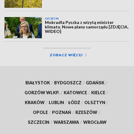
SZCZECIN
Mokradła Pyszka z wizytą minister
klimatu. Nowe plany samorządu [ZDJĘCIA,
WIDEO]
ZOBACZ WIĘCEJ
BIAŁYSTOK
/
BYDGOSZCZ
/
GDAŃSK
/
GORZÓW WLKP.
/
KATOWICE
/
KIELCE
/
KRAKÓW
/
LUBLIN
/
ŁÓDŹ
/
OLSZTYN
/
OPOLE
/
POZNAŃ
/
RZESZÓW
/
SZCZECIN
/
WARSZAWA
/
WROCŁAW