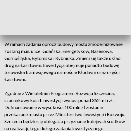
długości ponad 150 metrów, z wysokim na około 100
metrów pylonem oraz 24 linami podtrzymującymi pomost.
Konstrukcja umożliwi obustronny ruch pieszych,
rowerzystów, samochodów. Most będzie przystosowany
również do obsługi ruchu tramwajów.
W ramach zadania oprócz budowy mostu zmodernizowane
zostaną m.in. ulice: Gdańska, Energetyków, Basenowa,
Górnośląska, Bytomska i Rybnicka. Zmieni się także układ
dróg na Łasztowni. Inwestycja obejmuje ponadto budowę
torowiska tramwajowego na moście Kłodnym oraz części
Łasztowni.
Zgodnie z Wieloletnim Programem Rozwoju Szczecina,
szacunkowy koszt inwestycji wynosi ponad 362 mln zł.
Dofinansowanie w wysokości 100 mln zł zostanie
przekazane miastu przez Ministerstwo Inwestycji i Rozwoju.
Szczecin będzie się ubiegać o przyznanie kolejnych środków
na realizację tego dużego zadania inwestycyjnego.