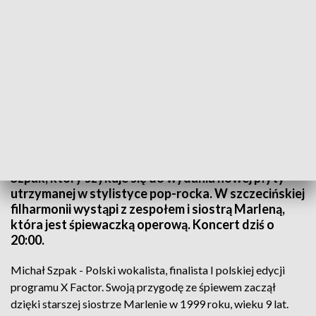
fot. TVP3 SZCZECIN
W Szczecinie zaśpiewa dziś jeden z najbardziej
kontrowersyjnych polskich wokalistów - Michał
Szpak, który szykuje się do wydania nowej płyty
utrzymanej w stylistyce pop-rocka. W szczecińskiej
filharmonii wystąpi z zespołem i siostrą Marleną,
która jest śpiewaczką operową. Koncert dziś o
20:00.
Michał Szpak - Polski wokalista, finalista I polskiej edycji
programu X Factor. Swoją przygodę ze śpiewem zaczął
dzięki starszej siostrze Marlenie w 1999 roku, wieku 9 lat.