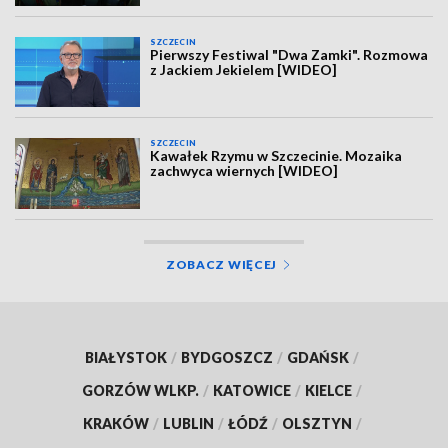
SZCZECIN
Pierwszy Festiwal "Dwa Zamki". Rozmowa
z Jackiem Jekielem [WIDEO]
SZCZECIN
Kawałek Rzymu w Szczecinie. Mozaika
zachwyca wiernych [WIDEO]
ZOBACZ WIĘCEJ
BIAŁYSTOK
/
BYDGOSZCZ
/
GDAŃSK
/
GORZÓW WLKP.
/
KATOWICE
/
KIELCE
/
KRAKÓW
/
LUBLIN
/
ŁÓDŹ
/
OLSZTYN
/