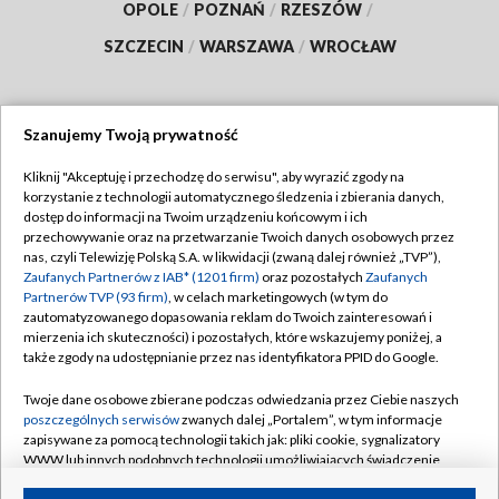
OPOLE
/
POZNAŃ
/
RZESZÓW
/
SZCZECIN
/
WARSZAWA
/
WROCŁAW
Szanujemy Twoją prywatność
Dołącz do nas:
Kliknij "Akceptuję i przechodzę do serwisu", aby wyrazić zgody na
korzystanie z technologii automatycznego śledzenia i zbierania danych,
TVP
dostęp do informacji na Twoim urządzeniu końcowym i ich
Abonament TVP
przechowywanie oraz na przetwarzanie Twoich danych osobowych przez
Regulamin TVP
nas, czyli Telewizję Polską S.A. w likwidacji (zwaną dalej również „TVP”),
Emisja w TVP
Polityka prywatności
Zaufanych Partnerów z IAB* (1201 firm)
oraz pozostałych
Zaufanych
Partnerów TVP (93 firm)
, w celach marketingowych (w tym do
Centrum informacji TVP
Moje zgody
zautomatyzowanego dopasowania reklam do Twoich zainteresowań i
mierzenia ich skuteczności) i pozostałych, które wskazujemy poniżej, a
Naziemna Telewizja Cyfrowa
Pomoc
także zgody na udostępnianie przez nas identyfikatora PPID do Google.
Sklep TVP
Biuro reklamy
Twoje dane osobowe zbierane podczas odwiedzania przez Ciebie naszych
Rada Programowa
Kontakt
poszczególnych serwisów
zwanych dalej „Portalem”, w tym informacje
zapisywane za pomocą technologii takich jak: pliki cookie, sygnalizatory
System NOS
WWW lub innych podobnych technologii umożliwiających świadczenie
dopasowanych i bezpiecznych usług, personalizację treści oraz reklam,
Informacje o nadawcy
Kanały