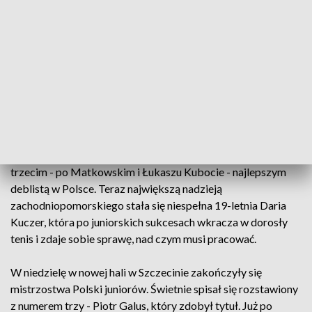
Poszukiwani następcy Marcina Matkowskiego. Mistrz ma
już 37 lat, ale wciąż jest znaczącą postacią w świecie
tenisowego debla: w światowym rankingu zajmuje 38.
pozycję. Ostatnio był w ćwierćfinale Australian Open i
dopóki zdrowie pozwoli, a forma nie będzie najgorsza - to
nadal będzie starał się spełnić tenisowe marzenie: wygrać
turniej Wielkiego Szlema.
146. miejsce w światowym rankingu zajmuje inny związany ze
Szczecinem tenisista, Tomasz Bednarek. Jest w tej chwili
trzecim - po Matkowskim i Łukaszu Kubocie - najlepszym
deblistą w Polsce. Teraz największą nadzieją
zachodniopomorskiego stała się niespełna 19-letnia Daria
Kuczer, która po juniorskich sukcesach wkracza w dorosły
tenis i zdaje sobie sprawę, nad czym musi pracować.
W niedzielę w nowej hali w Szczecinie zakończyły się
mistrzostwa Polski juniorów. Świetnie spisał się rozstawiony
z numerem trzy - Piotr Galus, który zdobył tytuł. Już po