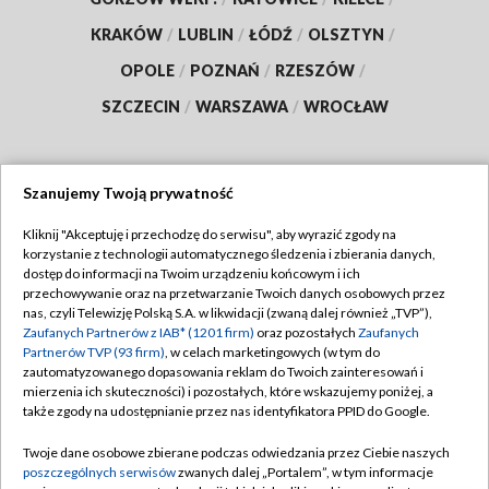
KRAKÓW
/
LUBLIN
/
ŁÓDŹ
/
OLSZTYN
/
OPOLE
/
POZNAŃ
/
RZESZÓW
/
SZCZECIN
/
WARSZAWA
/
WROCŁAW
Szanujemy Twoją prywatność
Dołącz do nas:
Kliknij "Akceptuję i przechodzę do serwisu", aby wyrazić zgody na
korzystanie z technologii automatycznego śledzenia i zbierania danych,
TVP
dostęp do informacji na Twoim urządzeniu końcowym i ich
Abonament TVP
przechowywanie oraz na przetwarzanie Twoich danych osobowych przez
Regulamin TVP
nas, czyli Telewizję Polską S.A. w likwidacji (zwaną dalej również „TVP”),
Emisja w TVP
Polityka prywatności
Zaufanych Partnerów z IAB* (1201 firm)
oraz pozostałych
Zaufanych
Partnerów TVP (93 firm)
, w celach marketingowych (w tym do
Centrum informacji TVP
Moje zgody
zautomatyzowanego dopasowania reklam do Twoich zainteresowań i
mierzenia ich skuteczności) i pozostałych, które wskazujemy poniżej, a
Naziemna Telewizja Cyfrowa
Pomoc
także zgody na udostępnianie przez nas identyfikatora PPID do Google.
Sklep TVP
Biuro reklamy
Twoje dane osobowe zbierane podczas odwiedzania przez Ciebie naszych
Rada Programowa
Kontakt
poszczególnych serwisów
zwanych dalej „Portalem”, w tym informacje