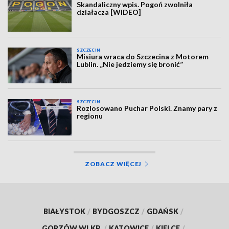
Skandaliczny wpis. Pogoń zwolniła
działacza [WIDEO]
SZCZECIN
Misiura wraca do Szczecina z Motorem
Lublin. „Nie jedziemy się bronić”
SZCZECIN
Rozlosowano Puchar Polski. Znamy pary z
regionu
ZOBACZ WIĘCEJ
BIAŁYSTOK
/
BYDGOSZCZ
/
GDAŃSK
/
GORZÓW WLKP.
/
KATOWICE
/
KIELCE
/