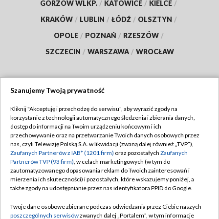
GORZÓW WLKP.
/
KATOWICE
/
KIELCE
/
KRAKÓW
/
LUBLIN
/
ŁÓDŹ
/
OLSZTYN
/
OPOLE
/
POZNAŃ
/
RZESZÓW
/
SZCZECIN
/
WARSZAWA
/
WROCŁAW
Szanujemy Twoją prywatność
Dołącz do nas:
Kliknij "Akceptuję i przechodzę do serwisu", aby wyrazić zgody na
korzystanie z technologii automatycznego śledzenia i zbierania danych,
TVP
dostęp do informacji na Twoim urządzeniu końcowym i ich
Abonament TVP
przechowywanie oraz na przetwarzanie Twoich danych osobowych przez
Regulamin TVP
nas, czyli Telewizję Polską S.A. w likwidacji (zwaną dalej również „TVP”),
Emisja w TVP
Polityka prywatności
Zaufanych Partnerów z IAB* (1201 firm)
oraz pozostałych
Zaufanych
Partnerów TVP (93 firm)
, w celach marketingowych (w tym do
Centrum informacji TVP
Moje zgody
zautomatyzowanego dopasowania reklam do Twoich zainteresowań i
mierzenia ich skuteczności) i pozostałych, które wskazujemy poniżej, a
Naziemna Telewizja Cyfrowa
Pomoc
także zgody na udostępnianie przez nas identyfikatora PPID do Google.
Sklep TVP
Biuro reklamy
Twoje dane osobowe zbierane podczas odwiedzania przez Ciebie naszych
Rada Programowa
Kontakt
poszczególnych serwisów
zwanych dalej „Portalem”, w tym informacje