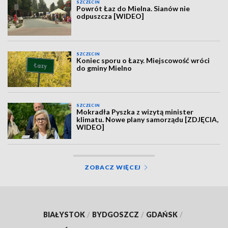
SZCZECIN
Powrót Łaz do Mielna. Sianów nie
odpuszcza [WIDEO]
SZCZECIN
Koniec sporu o Łazy. Miejscowość wróci
do gminy Mielno
SZCZECIN
Mokradła Pyszka z wizytą minister
klimatu. Nowe plany samorządu [ZDJĘCIA,
WIDEO]
ZOBACZ WIĘCEJ
BIAŁYSTOK
/
BYDGOSZCZ
/
GDAŃSK
/