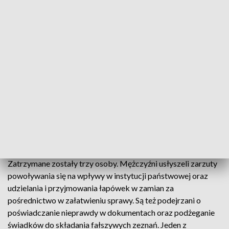
fot. TVP3 SZCZECIN
Do korupcji miało także dochodzić przy zlecaniu
remontów i modernizacji w Zespole Elektrowni
Dolna Odra.
Zatrzymane zostały trzy osoby. Mężczyźni usłyszeli zarzuty
powoływania się na wpływy w instytucji państwowej oraz
udzielania i przyjmowania łapówek w zamian za
pośrednictwo w załatwieniu sprawy. Są też podejrzani o
poświadczanie nieprawdy w dokumentach oraz podżeganie
świadków do składania fałszywych zeznań. Jeden z