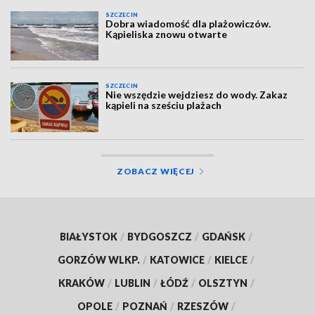
SZCZECIN
Dobra wiadomość dla plażowiczów.
Kąpieliska znowu otwarte
SZCZECIN
Nie wszędzie wejdziesz do wody. Zakaz
kąpieli na sześciu plażach
ZOBACZ WIĘCEJ
BIAŁYSTOK
/
BYDGOSZCZ
/
GDAŃSK
/
GORZÓW WLKP.
/
KATOWICE
/
KIELCE
/
KRAKÓW
/
LUBLIN
/
ŁÓDŹ
/
OLSZTYN
/
OPOLE
/
POZNAŃ
/
RZESZÓW
/