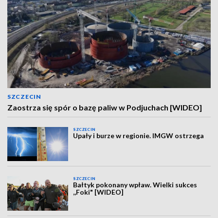
SZCZECIN
Zaostrza się spór o bazę paliw w Podjuchach [WIDEO]
SZCZECIN
Upały i burze w regionie. IMGW ostrzega
SZCZECIN
Bałtyk pokonany wpław. Wielki sukces
,,Foki" [WIDEO]