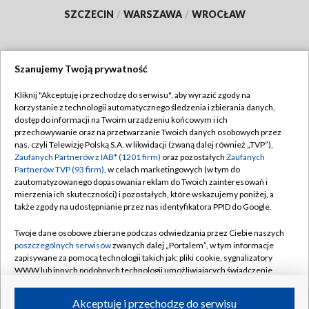
SZCZECIN
/
WARSZAWA
/
WROCŁAW
Szanujemy Twoją prywatność
Dołącz do nas:
Kliknij "Akceptuję i przechodzę do serwisu", aby wyrazić zgody na
korzystanie z technologii automatycznego śledzenia i zbierania danych,
TVP
dostęp do informacji na Twoim urządzeniu końcowym i ich
Abonament TVP
przechowywanie oraz na przetwarzanie Twoich danych osobowych przez
Regulamin TVP
nas, czyli Telewizję Polską S.A. w likwidacji (zwaną dalej również „TVP”),
Emisja w TVP
Polityka prywatności
Zaufanych Partnerów z IAB* (1201 firm)
oraz pozostałych
Zaufanych
Partnerów TVP (93 firm)
, w celach marketingowych (w tym do
Centrum informacji TVP
Moje zgody
zautomatyzowanego dopasowania reklam do Twoich zainteresowań i
mierzenia ich skuteczności) i pozostałych, które wskazujemy poniżej, a
Naziemna Telewizja Cyfrowa
Pomoc
także zgody na udostępnianie przez nas identyfikatora PPID do Google.
Sklep TVP
Biuro reklamy
Twoje dane osobowe zbierane podczas odwiedzania przez Ciebie naszych
Rada Programowa
Kontakt
poszczególnych serwisów
zwanych dalej „Portalem”, w tym informacje
zapisywane za pomocą technologii takich jak: pliki cookie, sygnalizatory
System NOS
WWW lub innych podobnych technologii umożliwiających świadczenie
dopasowanych i bezpiecznych usług, personalizację treści oraz reklam,
Informacje o nadawcy
Kanały
udostępnianie funkcji mediów społecznościowych oraz analizowanie
Akceptuję i przechodzę do serwisu
ruchu w Internecie.