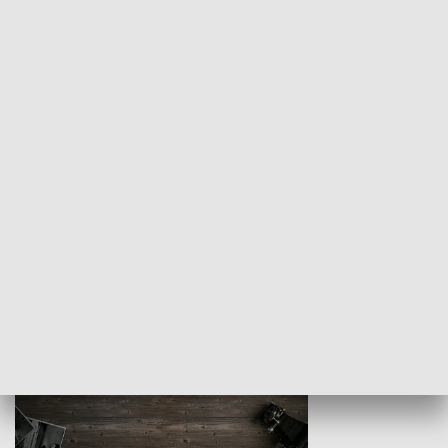
Z indeksem w ręku
Droga po suk
HISTORIA