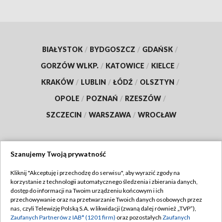
BIAŁYSTOK
/
BYDGOSZCZ
/
GDAŃSK
/
GORZÓW WLKP.
/
KATOWICE
/
KIELCE
/
KRAKÓW
/
LUBLIN
/
ŁÓDŹ
/
OLSZTYN
/
OPOLE
/
POZNAŃ
/
RZESZÓW
/
SZCZECIN
/
WARSZAWA
/
WROCŁAW
Szanujemy Twoją prywatność
Dołącz do nas:
Kliknij "Akceptuję i przechodzę do serwisu", aby wyrazić zgody na
korzystanie z technologii automatycznego śledzenia i zbierania danych,
TVP
dostęp do informacji na Twoim urządzeniu końcowym i ich
Abonament TVP
przechowywanie oraz na przetwarzanie Twoich danych osobowych przez
Regulamin TVP
nas, czyli Telewizję Polską S.A. w likwidacji (zwaną dalej również „TVP”),
Emisja w TVP
Polityka prywatności
Zaufanych Partnerów z IAB* (1201 firm)
oraz pozostałych
Zaufanych