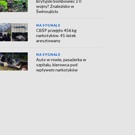
Brytyjski bombowiec z II
wojny? Znalezisko w
Świnoujściu
NA SYGNALE
CBŚP przejęło 456 kg
narkotyków. 41‑latek
aresztowany
NA SYGNALE
Auto w rowie, pasażerka w
szpitalu, kierowca pod
wpływem narkotyków