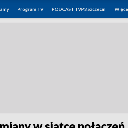
ramy
Program TV
PODCAST TVP3 Szczecin
Więce
miany w siatce połączeń