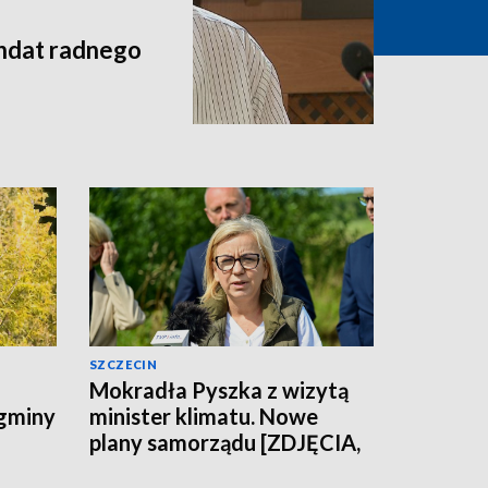
andat radnego
SZCZECIN
Mokradła Pyszka z wizytą
 gminy
minister klimatu. Nowe
plany samorządu [ZDJĘCIA,
WIDEO]