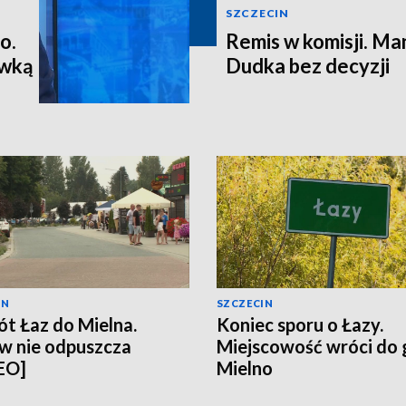
SZCZECIN
o.
Remis w komisji. M
ewką
Dudka bez decyzji
IN
SZCZECIN
t Łaz do Mielna.
Koniec sporu o Łazy.
w nie odpuszcza
Miejscowość wróci do
EO]
Mielno