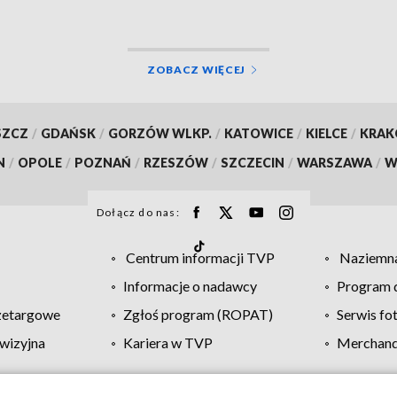
ZOBACZ WIĘCEJ
SZCZ
/
GDAŃSK
/
GORZÓW WLKP.
/
KATOWICE
/
KIELCE
/
KRA
N
/
OPOLE
/
POZNAŃ
/
RZESZÓW
/
SZCZECIN
/
WARSZAWA
/
W
Dołącz do nas:
Centrum informacji TVP
Naziemna
Informacje o nadawcy
Program d
zetargowe
Zgłoś program (ROPAT)
Serwis fo
wizyjna
Kariera w TVP
Merchandi