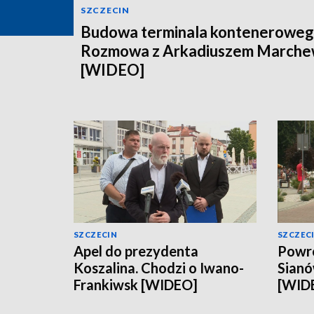
SZCZECIN
Budowa terminala konteneroweg
Rozmowa z Arkadiuszem March
[WIDEO]
SZCZECIN
SZCZEC
Apel do prezydenta
Powró
Koszalina. Chodzi o Iwano-
Sianó
Frankiwsk [WIDEO]
[WID