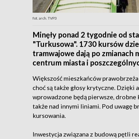
fot. arch. TVP3
Minęły ponad 2 tygodnie od star
"Turkusowa". 1730 kursów dzien
tramwajowe dają po zmianach 
centrum miasta i poszczególny
Większość mieszkańców prawobrzeża p
choć są także głosy krytyczne. Dzięki a
wprowadzone będą pierwsze, drobne kor
także nad innymi liniami. Pod uwagę br
kursowania.
Inwestycja związana z budową pętli rea