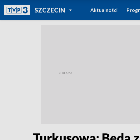
POWRÓT DO
SZCZECIN
Aktualności
Prog
TVP REGIONY
Turkusowa: Będą z