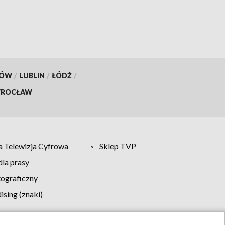
KÓW
/
LUBLIN
/
ŁÓDŹ
/
ROCŁAW
 Telewizja Cyfrowa
Sklep TVP
la prasy
tograficzny
sing (znaki)