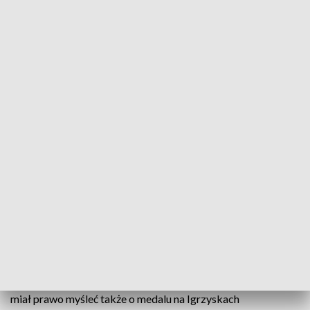
fot. TVP3 SZCZECIN
Arkadiusz Skrzypiński, parakolarz Startu Szczecin,
właśnie wrócił z Hiszpanii, gdzie brał udział w
pokazowym wyścigu czasowym oraz kryterium
ulicznym. Na Półwyspie Iberyjskim miał kiedyś
przykry wypadek, ale od lat przygotowuje się tam
w zimie do sezonu, gdyż zawodnikom jeżdżącym na
ręcznych rowerach niczego w Hiszpanii nie brakuje.
Gdy osiem lat temu zdobył w Kanadzie tytuł mistrza świata,
miał prawo myśleć także o medalu na Igrzyskach