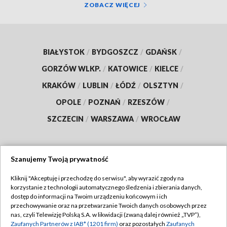
ZOBACZ WIĘCEJ
BIAŁYSTOK
/
BYDGOSZCZ
/
GDAŃSK
/
GORZÓW WLKP.
/
KATOWICE
/
KIELCE
/
KRAKÓW
/
LUBLIN
/
ŁÓDŹ
/
OLSZTYN
/
OPOLE
/
POZNAŃ
/
RZESZÓW
/
SZCZECIN
/
WARSZAWA
/
WROCŁAW
Szanujemy Twoją prywatność
Dołącz do nas:
Kliknij "Akceptuję i przechodzę do serwisu", aby wyrazić zgody na
korzystanie z technologii automatycznego śledzenia i zbierania danych,
TVP
dostęp do informacji na Twoim urządzeniu końcowym i ich
Abonament TVP
przechowywanie oraz na przetwarzanie Twoich danych osobowych przez
Regulamin TVP
nas, czyli Telewizję Polską S.A. w likwidacji (zwaną dalej również „TVP”),
Emisja w TVP
Polityka prywatności
Zaufanych Partnerów z IAB* (1201 firm)
oraz pozostałych
Zaufanych