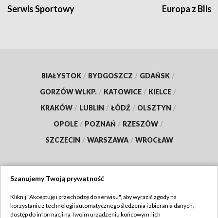
Serwis Sportowy
Europa z Blisk
BIAŁYSTOK
/
BYDGOSZCZ
/
GDAŃSK
/
GORZÓW WLKP.
/
KATOWICE
/
KIELCE
/
KRAKÓW
/
LUBLIN
/
ŁÓDŹ
/
OLSZTYN
/
OPOLE
/
POZNAŃ
/
RZESZÓW
/
SZCZECIN
/
WARSZAWA
/
WROCŁAW
Szanujemy Twoją prywatność
Dołącz do nas:
Kliknij "Akceptuję i przechodzę do serwisu", aby wyrazić zgody na
korzystanie z technologii automatycznego śledzenia i zbierania danych,
TVP
dostęp do informacji na Twoim urządzeniu końcowym i ich