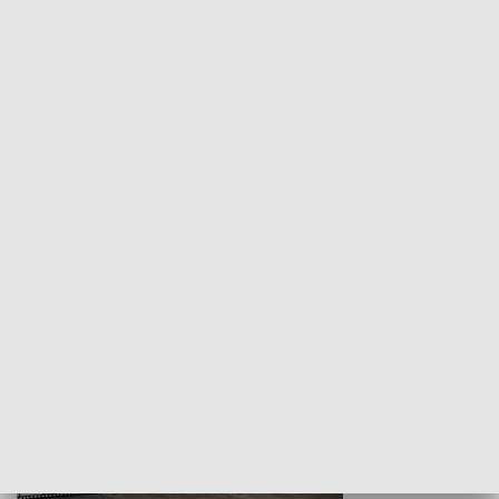
Z indeksem w ręku
Droga po suk
HISTORIA