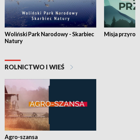
Woliński Park Narodowy - Skarbiec
Misja przyrod
Natury
ROLNICTWO I WIEŚ
Agro-szansa