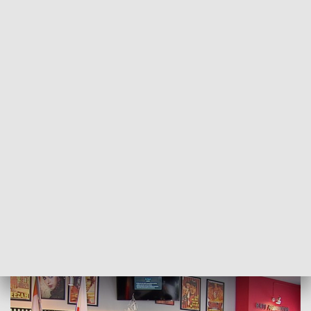
POWRÓT DO
SZCZECIN
TVP REGIONY
Indyjska misja gospodarcza marszałka
Geblewicza
2018-02-14
Jacek Gonera / DF