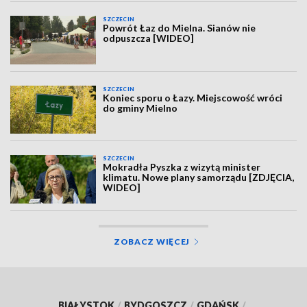
SZCZECIN
Powrót Łaz do Mielna. Sianów nie
odpuszcza [WIDEO]
SZCZECIN
Koniec sporu o Łazy. Miejscowość wróci
do gminy Mielno
SZCZECIN
Mokradła Pyszka z wizytą minister
klimatu. Nowe plany samorządu [ZDJĘCIA,
WIDEO]
ZOBACZ WIĘCEJ
BIAŁYSTOK
/
BYDGOSZCZ
/
GDAŃSK
/