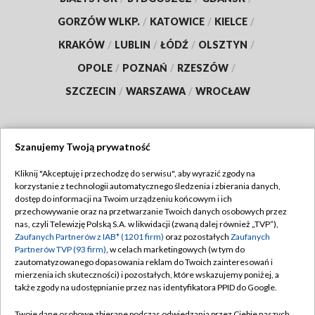
GORZÓW WLKP.
/
KATOWICE
/
KIELCE
/
KRAKÓW
/
LUBLIN
/
ŁÓDŹ
/
OLSZTYN
/
OPOLE
/
POZNAŃ
/
RZESZÓW
/
SZCZECIN
/
WARSZAWA
/
WROCŁAW
Szanujemy Twoją prywatność
Dołącz do nas:
Kliknij "Akceptuję i przechodzę do serwisu", aby wyrazić zgody na
korzystanie z technologii automatycznego śledzenia i zbierania danych,
TVP
dostęp do informacji na Twoim urządzeniu końcowym i ich
Abonament TVP
przechowywanie oraz na przetwarzanie Twoich danych osobowych przez
Regulamin TVP
nas, czyli Telewizję Polską S.A. w likwidacji (zwaną dalej również „TVP”),
Emisja w TVP
Polityka prywatności
Zaufanych Partnerów z IAB* (1201 firm)
oraz pozostałych
Zaufanych
Partnerów TVP (93 firm)
, w celach marketingowych (w tym do
Centrum informacji TVP
Moje zgody
zautomatyzowanego dopasowania reklam do Twoich zainteresowań i
mierzenia ich skuteczności) i pozostałych, które wskazujemy poniżej, a
Naziemna Telewizja Cyfrowa
Pomoc
także zgody na udostępnianie przez nas identyfikatora PPID do Google.
Sklep TVP
Biuro reklamy
Twoje dane osobowe zbierane podczas odwiedzania przez Ciebie naszych