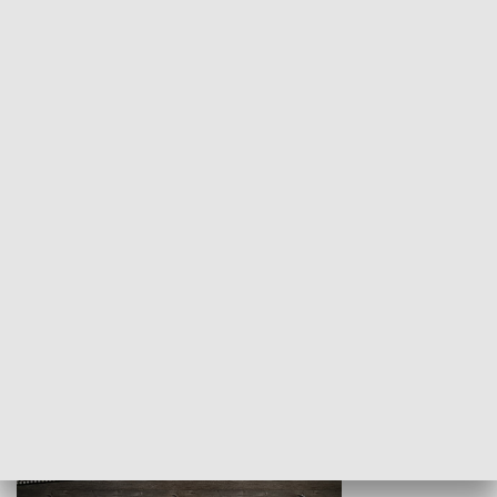
Z indeksem w ręku
Droga po suk
HISTORIA