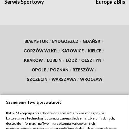
Serwis Sportowy
Europa z Blisk
BIAŁYSTOK
/
BYDGOSZCZ
/
GDAŃSK
/
GORZÓW WLKP.
/
KATOWICE
/
KIELCE
/
KRAKÓW
/
LUBLIN
/
ŁÓDŹ
/
OLSZTYN
/
OPOLE
/
POZNAŃ
/
RZESZÓW
/
SZCZECIN
/
WARSZAWA
/
WROCŁAW
Szanujemy Twoją prywatność
Dołącz do nas:
Kliknij "Akceptuję i przechodzę do serwisu", aby wyrazić zgody na
korzystanie z technologii automatycznego śledzenia i zbierania danych,
TVP
dostęp do informacji na Twoim urządzeniu końcowym i ich
Abonament TVP
przechowywanie oraz na przetwarzanie Twoich danych osobowych przez