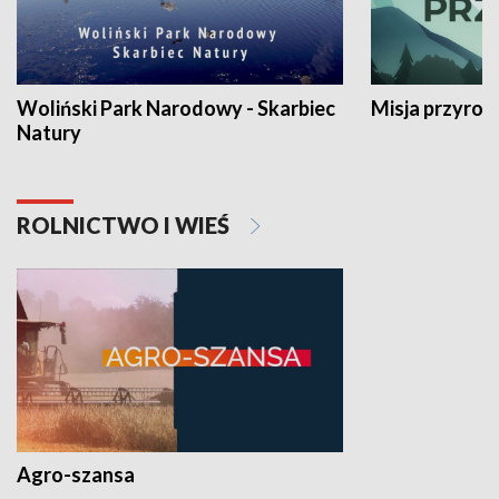
Woliński Park Narodowy - Skarbiec
Misja przyrod
Natury
ROLNICTWO I WIEŚ
Agro-szansa