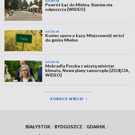
SZCZECIN
Powrót Łaz do Mielna. Sianów nie
odpuszcza [WIDEO]
SZCZECIN
Koniec sporu o Łazy. Miejscowość wróci
do gminy Mielno
SZCZECIN
Mokradła Pyszka z wizytą minister
klimatu. Nowe plany samorządu [ZDJĘCIA,
WIDEO]
ZOBACZ WIĘCEJ
BIAŁYSTOK
/
BYDGOSZCZ
/
GDAŃSK
/