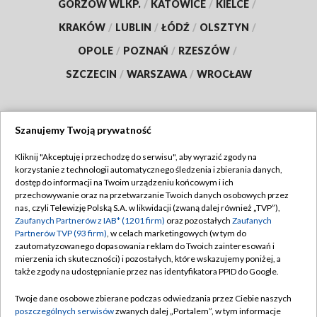
GORZÓW WLKP.
/
KATOWICE
/
KIELCE
/
KRAKÓW
/
LUBLIN
/
ŁÓDŹ
/
OLSZTYN
/
OPOLE
/
POZNAŃ
/
RZESZÓW
/
SZCZECIN
/
WARSZAWA
/
WROCŁAW
Szanujemy Twoją prywatność
Dołącz do nas:
Kliknij "Akceptuję i przechodzę do serwisu", aby wyrazić zgody na
korzystanie z technologii automatycznego śledzenia i zbierania danych,
TVP
dostęp do informacji na Twoim urządzeniu końcowym i ich
Abonament TVP
przechowywanie oraz na przetwarzanie Twoich danych osobowych przez
Regulamin TVP
nas, czyli Telewizję Polską S.A. w likwidacji (zwaną dalej również „TVP”),
Emisja w TVP
Polityka prywatności
Zaufanych Partnerów z IAB* (1201 firm)
oraz pozostałych
Zaufanych
Partnerów TVP (93 firm)
, w celach marketingowych (w tym do
Centrum informacji TVP
Moje zgody
zautomatyzowanego dopasowania reklam do Twoich zainteresowań i
mierzenia ich skuteczności) i pozostałych, które wskazujemy poniżej, a
Naziemna Telewizja Cyfrowa
Pomoc
także zgody na udostępnianie przez nas identyfikatora PPID do Google.
Sklep TVP
Biuro reklamy
Twoje dane osobowe zbierane podczas odwiedzania przez Ciebie naszych
Rada Programowa
Kontakt
poszczególnych serwisów
zwanych dalej „Portalem”, w tym informacje