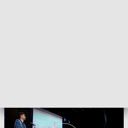
POWRÓT DO
SZCZECIN
TVP REGIONY
Święto służby więziennej
2018-02-15
Przemysław Plecan /as