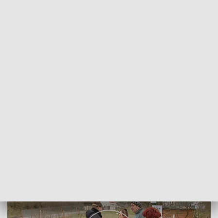
POWRÓT DO
SZCZECIN
TVP REGIONY
Skargi pasażerów z Prawobrzeża
2018-02-15
Paulina Muskała / kb