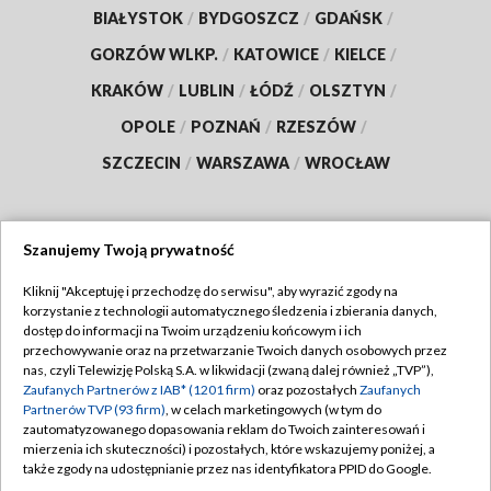
BIAŁYSTOK
/
BYDGOSZCZ
/
GDAŃSK
/
GORZÓW WLKP.
/
KATOWICE
/
KIELCE
/
KRAKÓW
/
LUBLIN
/
ŁÓDŹ
/
OLSZTYN
/
OPOLE
/
POZNAŃ
/
RZESZÓW
/
SZCZECIN
/
WARSZAWA
/
WROCŁAW
Szanujemy Twoją prywatność
Dołącz do nas:
Kliknij "Akceptuję i przechodzę do serwisu", aby wyrazić zgody na
korzystanie z technologii automatycznego śledzenia i zbierania danych,
TVP
dostęp do informacji na Twoim urządzeniu końcowym i ich
Abonament TVP
przechowywanie oraz na przetwarzanie Twoich danych osobowych przez
Regulamin TVP
nas, czyli Telewizję Polską S.A. w likwidacji (zwaną dalej również „TVP”),
Emisja w TVP
Polityka prywatności
Zaufanych Partnerów z IAB* (1201 firm)
oraz pozostałych
Zaufanych
Partnerów TVP (93 firm)
, w celach marketingowych (w tym do
Centrum informacji TVP
Moje zgody
zautomatyzowanego dopasowania reklam do Twoich zainteresowań i
mierzenia ich skuteczności) i pozostałych, które wskazujemy poniżej, a
Naziemna Telewizja Cyfrowa
Pomoc
także zgody na udostępnianie przez nas identyfikatora PPID do Google.