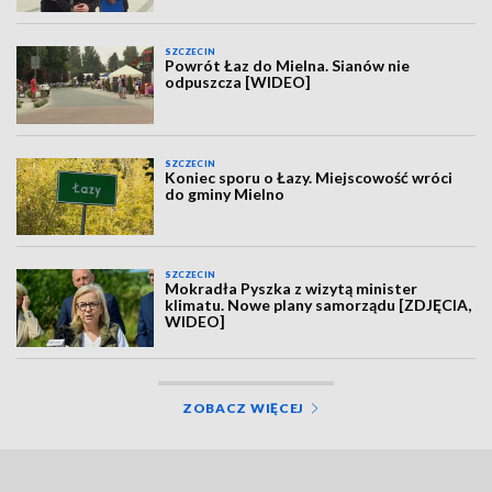
SZCZECIN
Powrót Łaz do Mielna. Sianów nie
odpuszcza [WIDEO]
SZCZECIN
Koniec sporu o Łazy. Miejscowość wróci
do gminy Mielno
SZCZECIN
Mokradła Pyszka z wizytą minister
klimatu. Nowe plany samorządu [ZDJĘCIA,
WIDEO]
ZOBACZ WIĘCEJ