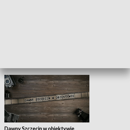
Z indeksem w ręku
Droga po suk
HISTORIA
Dawny Szczecin w obiektywie