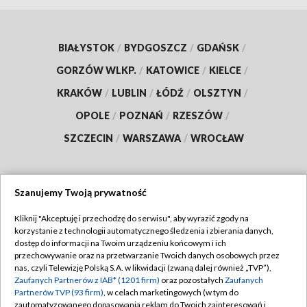
BIAŁYSTOK
/
BYDGOSZCZ
/
GDAŃSK
/
GORZÓW WLKP.
/
KATOWICE
/
KIELCE
/
KRAKÓW
/
LUBLIN
/
ŁÓDŹ
/
OLSZTYN
/
OPOLE
/
POZNAŃ
/
RZESZÓW
/
SZCZECIN
/
WARSZAWA
/
WROCŁAW
Szanujemy Twoją prywatność
Dołącz do nas:
Kliknij "Akceptuję i przechodzę do serwisu", aby wyrazić zgody na
korzystanie z technologii automatycznego śledzenia i zbierania danych,
TVP
dostęp do informacji na Twoim urządzeniu końcowym i ich
Abonament TVP
przechowywanie oraz na przetwarzanie Twoich danych osobowych przez
Regulamin TVP
nas, czyli Telewizję Polską S.A. w likwidacji (zwaną dalej również „TVP”),
Emisja w TVP
Polityka prywatności
Zaufanych Partnerów z IAB* (1201 firm)
oraz pozostałych
Zaufanych
Partnerów TVP (93 firm)
, w celach marketingowych (w tym do
Centrum informacji TVP
Moje zgody
zautomatyzowanego dopasowania reklam do Twoich zainteresowań i