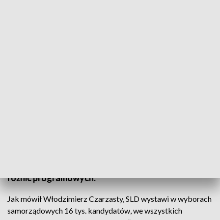
fot. TVP3 SZCZECIN
Musimy być bardziej refleksyjni i podejmować
mądrzejsze decyzje” – mówił w Szczecinie
przewodniczący Sojuszu Lewicy Demokratycznej
Włodzimierz Czarzasty. Podkreślił, że SLD pójdzie
do wyborów samorządowych pod swoim szyldem i
jest to decyzja ostateczna. A wyborcza koalicja z
Platformą i Nowoczesną byłaby trudna z powodu
różnic programowych.
Jak mówił Włodzimierz Czarzasty, SLD wystawi w wyborach
samorządowych 16 tys. kandydatów, we wszystkich