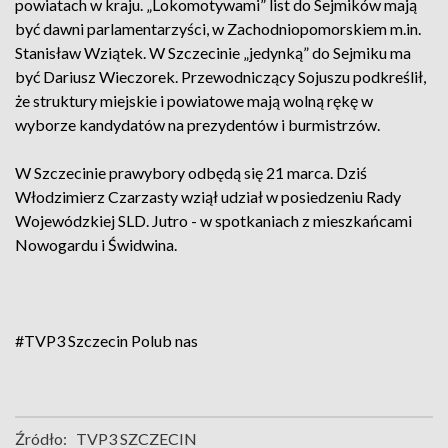
powiatach w kraju. „Lokomotywami” list do Sejmików mają
być dawni parlamentarzyści, w Zachodniopomorskiem m.in.
Stanisław Wziątek. W Szczecinie „jedynką” do Sejmiku ma
być Dariusz Wieczorek. Przewodniczący Sojuszu podkreślił,
że struktury miejskie i powiatowe mają wolną rękę w
wyborze kandydatów na prezydentów i burmistrzów.
W Szczecinie prawybory odbędą się 21 marca. Dziś
Włodzimierz Czarzasty wziął udział w posiedzeniu Rady
Wojewódzkiej SLD. Jutro - w spotkaniach z mieszkańcami
Nowogardu i Świdwina.
#TVP3 Szczecin
Polub nas
Źródło:
TVP3 SZCZECIN