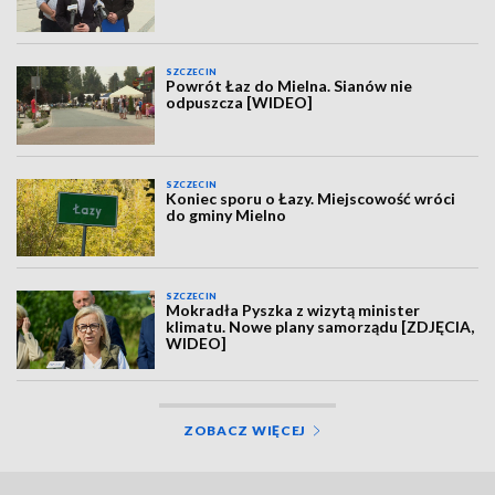
SZCZECIN
Powrót Łaz do Mielna. Sianów nie
odpuszcza [WIDEO]
SZCZECIN
Koniec sporu o Łazy. Miejscowość wróci
do gminy Mielno
SZCZECIN
Mokradła Pyszka z wizytą minister
klimatu. Nowe plany samorządu [ZDJĘCIA,
WIDEO]
ZOBACZ WIĘCEJ