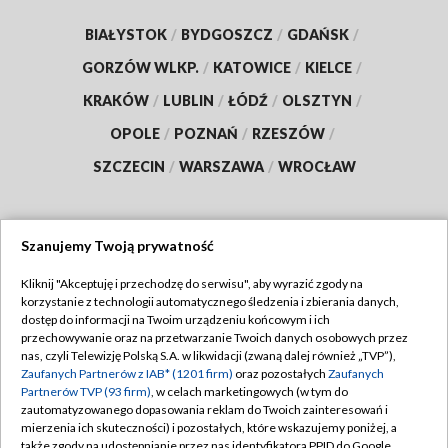
BIAŁYSTOK
/
BYDGOSZCZ
/
GDAŃSK
/
GORZÓW WLKP.
/
KATOWICE
/
KIELCE
/
KRAKÓW
/
LUBLIN
/
ŁÓDŹ
/
OLSZTYN
/
OPOLE
/
POZNAŃ
/
RZESZÓW
/
SZCZECIN
/
WARSZAWA
/
WROCŁAW
Szanujemy Twoją prywatność
Dołącz do nas:
Kliknij "Akceptuję i przechodzę do serwisu", aby wyrazić zgody na
korzystanie z technologii automatycznego śledzenia i zbierania danych,
TVP
dostęp do informacji na Twoim urządzeniu końcowym i ich
Abonament TVP
przechowywanie oraz na przetwarzanie Twoich danych osobowych przez
Regulamin TVP
nas, czyli Telewizję Polską S.A. w likwidacji (zwaną dalej również „TVP”),
Emisja w TVP
Polityka prywatności
Zaufanych Partnerów z IAB* (1201 firm)
oraz pozostałych
Zaufanych
Partnerów TVP (93 firm)
, w celach marketingowych (w tym do
Centrum informacji TVP
Moje zgody
zautomatyzowanego dopasowania reklam do Twoich zainteresowań i
mierzenia ich skuteczności) i pozostałych, które wskazujemy poniżej, a
Naziemna Telewizja Cyfrowa
Pomoc
także zgody na udostępnianie przez nas identyfikatora PPID do Google.