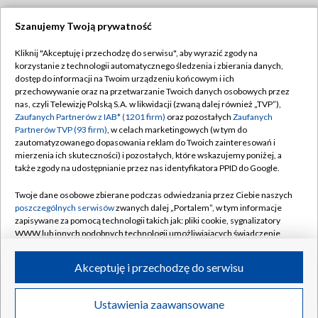
Szanujemy Twoją prywatność
Dołącz do nas:
Kliknij "Akceptuję i przechodzę do serwisu", aby wyrazić zgody na
korzystanie z technologii automatycznego śledzenia i zbierania danych,
TVP
dostęp do informacji na Twoim urządzeniu końcowym i ich
Abonament TVP
przechowywanie oraz na przetwarzanie Twoich danych osobowych przez
Regulamin TVP
nas, czyli Telewizję Polską S.A. w likwidacji (zwaną dalej również „TVP”),
Emisja w TVP
Polityka prywatności
Zaufanych Partnerów z IAB* (1201 firm)
oraz pozostałych
Zaufanych
Partnerów TVP (93 firm)
, w celach marketingowych (w tym do
Centrum informacji TVP
Moje zgody
zautomatyzowanego dopasowania reklam do Twoich zainteresowań i
mierzenia ich skuteczności) i pozostałych, które wskazujemy poniżej, a
Naziemna Telewizja Cyfrowa
Pomoc
także zgody na udostępnianie przez nas identyfikatora PPID do Google.
Sklep TVP
Biuro reklamy
Twoje dane osobowe zbierane podczas odwiedzania przez Ciebie naszych
Rada Programowa
Kontakt
poszczególnych serwisów
zwanych dalej „Portalem”, w tym informacje
zapisywane za pomocą technologii takich jak: pliki cookie, sygnalizatory
System NOS
WWW lub innych podobnych technologii umożliwiających świadczenie
dopasowanych i bezpiecznych usług, personalizację treści oraz reklam,
Informacje o nadawcy
Kanały
udostępnianie funkcji mediów społecznościowych oraz analizowanie
Akceptuję i przechodzę do serwisu
ruchu w Internecie.
Program dla prasy
©2026 Telewizja Polska S.A. w likwidacji
Biuro Reklamy
Twoje dane osobowe zbierane podczas odwiedzania przez Ciebie
Ustawienia zaawansowane
poszczególnych serwisów
na Portalu, takie jak adresy IP, identyfikatory