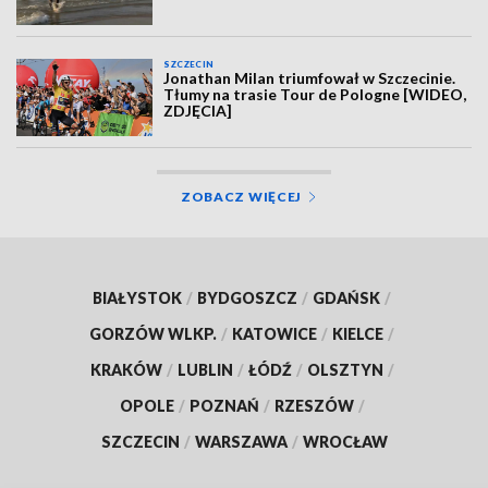
SZCZECIN
Jonathan Milan triumfował w Szczecinie.
Tłumy na trasie Tour de Pologne [WIDEO,
ZDJĘCIA]
ZOBACZ WIĘCEJ
BIAŁYSTOK
/
BYDGOSZCZ
/
GDAŃSK
/
GORZÓW WLKP.
/
KATOWICE
/
KIELCE
/
KRAKÓW
/
LUBLIN
/
ŁÓDŹ
/
OLSZTYN
/
OPOLE
/
POZNAŃ
/
RZESZÓW
/
SZCZECIN
/
WARSZAWA
/
WROCŁAW