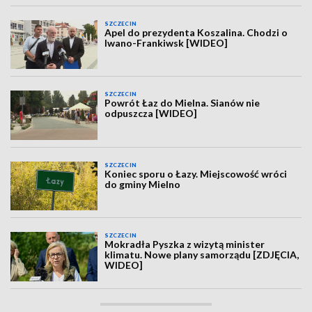
SZCZECIN
Apel do prezydenta Koszalina. Chodzi o
Iwano-Frankiwsk [WIDEO]
SZCZECIN
Powrót Łaz do Mielna. Sianów nie
odpuszcza [WIDEO]
SZCZECIN
Koniec sporu o Łazy. Miejscowość wróci
do gminy Mielno
SZCZECIN
Mokradła Pyszka z wizytą minister
klimatu. Nowe plany samorządu [ZDJĘCIA,
WIDEO]