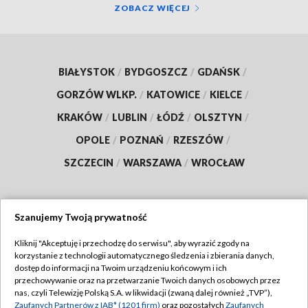
ZOBACZ WIĘCEJ
BIAŁYSTOK
/
BYDGOSZCZ
/
GDAŃSK
/
GORZÓW WLKP.
/
KATOWICE
/
KIELCE
/
KRAKÓW
/
LUBLIN
/
ŁÓDŹ
/
OLSZTYN
/
OPOLE
/
POZNAŃ
/
RZESZÓW
/
SZCZECIN
/
WARSZAWA
/
WROCŁAW
Szanujemy Twoją prywatność
Dołącz do nas:
Kliknij "Akceptuję i przechodzę do serwisu", aby wyrazić zgody na
korzystanie z technologii automatycznego śledzenia i zbierania danych,
TVP
dostęp do informacji na Twoim urządzeniu końcowym i ich
Abonament TVP
przechowywanie oraz na przetwarzanie Twoich danych osobowych przez
Regulamin TVP
nas, czyli Telewizję Polską S.A. w likwidacji (zwaną dalej również „TVP”),
Emisja w TVP
Polityka prywatności
Zaufanych Partnerów z IAB* (1201 firm)
oraz pozostałych
Zaufanych