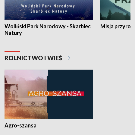
Woliński Park Narodowy - Skarbiec
Misja przyrod
Natury
ROLNICTWO I WIEŚ
Agro-szansa