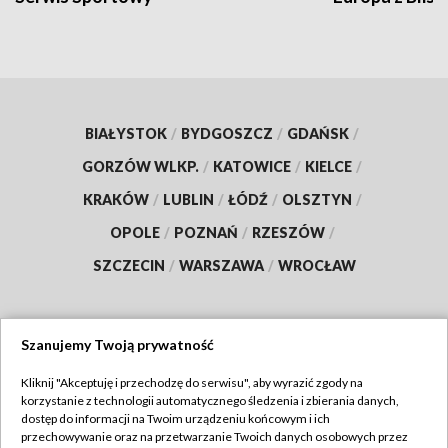
BIAŁYSTOK
/
BYDGOSZCZ
/
GDAŃSK
/
GORZÓW WLKP.
/
KATOWICE
/
KIELCE
/
KRAKÓW
/
LUBLIN
/
ŁÓDŹ
/
OLSZTYN
/
OPOLE
/
POZNAŃ
/
RZESZÓW
/
SZCZECIN
/
WARSZAWA
/
WROCŁAW
Szanujemy Twoją prywatność
Dołącz do nas:
Kliknij "Akceptuję i przechodzę do serwisu", aby wyrazić zgody na
korzystanie z technologii automatycznego śledzenia i zbierania danych,
TVP
dostęp do informacji na Twoim urządzeniu końcowym i ich
Abonament TVP
przechowywanie oraz na przetwarzanie Twoich danych osobowych przez
Regulamin TVP