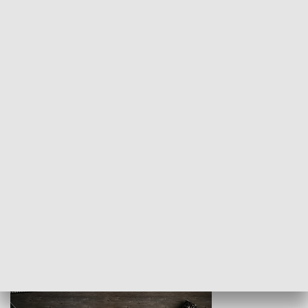
Z indeksem w ręku
Droga po suk
HISTORIA