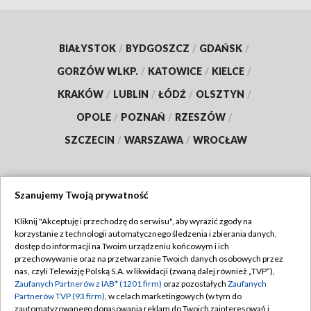
BIAŁYSTOK
/
BYDGOSZCZ
/
GDAŃSK
/
GORZÓW WLKP.
/
KATOWICE
/
KIELCE
/
KRAKÓW
/
LUBLIN
/
ŁÓDŹ
/
OLSZTYN
/
OPOLE
/
POZNAŃ
/
RZESZÓW
/
SZCZECIN
/
WARSZAWA
/
WROCŁAW
Szanujemy Twoją prywatność
Dołącz do nas:
Kliknij "Akceptuję i przechodzę do serwisu", aby wyrazić zgody na
korzystanie z technologii automatycznego śledzenia i zbierania danych,
TVP
dostęp do informacji na Twoim urządzeniu końcowym i ich
Abonament TVP
przechowywanie oraz na przetwarzanie Twoich danych osobowych przez
Regulamin TVP
nas, czyli Telewizję Polską S.A. w likwidacji (zwaną dalej również „TVP”),
Emisja w TVP
Polityka prywatności
Zaufanych Partnerów z IAB* (1201 firm)
oraz pozostałych
Zaufanych
Partnerów TVP (93 firm)
, w celach marketingowych (w tym do
Centrum informacji TVP
Moje zgody
zautomatyzowanego dopasowania reklam do Twoich zainteresowań i