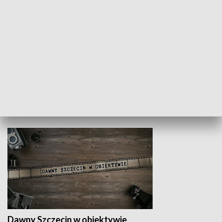
Z indeksem w ręku
Droga po suk
HISTORIA
Dawny Szczecin w obiektywie