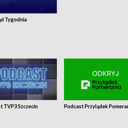
ąd Tygodnia
t TVP3 Szczecin
Podcast Przylądek Pomera