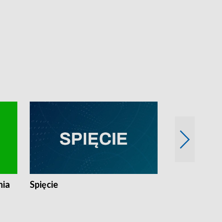
nia
Spięcie
Niedziałkow