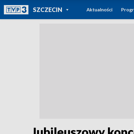
POWRÓT DO
SZCZECIN
Aktualności
Prog
TVP REGIONY
Jubileuszowy konc