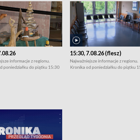
7.08.26
15:30, 7.08.26 (flesz)
jsze informacje z regionu.
Najważniejsze informacje z regionu.
d poniedziałku do piątku 15:30
Kronika od poniedziałku do piątku 1
16:30 (+ rozmowa), 18:30, 21:30.
(flesz), 16:30 (+ rozmowa), 18:30, 21
y i święta 15:30 i 16:30
W weekendy i święta 15:30 i 16:30
8:30 i 21:30. Dziennikarze czekają
(flesz), 18:30 i 21:30. Dziennikarze c
a zgłoszenia: Szczecin - tel. 91-
na Państwa zgłoszenia: Szczecin - te
0, Koszalin - tel. 94-34-50-054,
4 8-10-400, Koszalin - tel. 94-34-50
ronika@tvp.pl.
e-mail: kronika@tvp.pl.