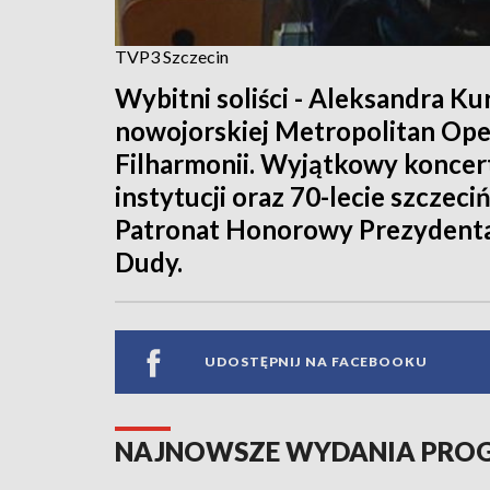
TVP3 Szczecin
Wybitni soliści - Aleksandra K
nowojorskiej Metropolitan Oper
Filharmonii. Wyjątkowy koncer
instytucji oraz 70-lecie szczeci
Patronat Honorowy Prezydenta 
Dudy.
UDOSTĘPNIJ NA FACEBOOKU
NAJNOWSZE WYDANIA PR