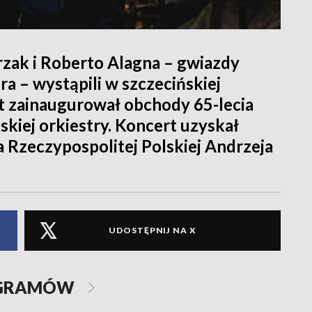
urzak i Roberto Alagna – gwiazdy
a – wystąpili w szczecińskiej
t zainaugurował obchody 65-lecia
ńskiej orkiestry. Koncert uzyskał
Rzeczypospolitej Polskiej Andrzeja
UDOSTĘPNIJ NA X
OGRAMÓW