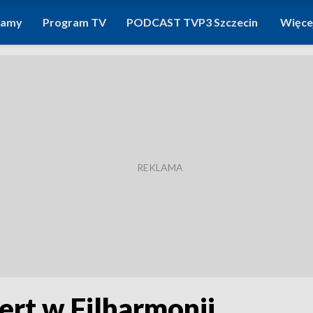
ramy
Program TV
PODCAST TVP3 Szczecin
Więce
ert w Filharmonii