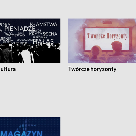
Kultura
Twórcze horyzonty