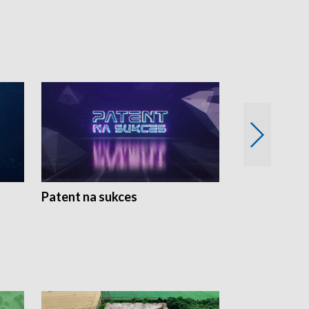
Patent na sukces
Rolnictwo w 