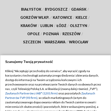
BIAŁYSTOK
/
BYDGOSZCZ
/
GDAŃSK
/
GORZÓW WLKP.
/
KATOWICE
/
KIELCE
/
KRAKÓW
/
LUBLIN
/
ŁÓDŹ
/
OLSZTYN
/
OPOLE
/
POZNAŃ
/
RZESZÓW
/
SZCZECIN
/
WARSZAWA
/
WROCŁAW
Szanujemy Twoją prywatność
Dołącz do nas:
Kliknij "Akceptuję i przechodzę do serwisu", aby wyrazić zgody na
korzystanie z technologii automatycznego śledzenia i zbierania danych,
TVP
dostęp do informacji na Twoim urządzeniu końcowym i ich
Abonament TVP
przechowywanie oraz na przetwarzanie Twoich danych osobowych przez
Regulamin TVP
nas, czyli Telewizję Polską S.A. w likwidacji (zwaną dalej również „TVP”),
Emisja w TVP
Polityka prywatności
Zaufanych Partnerów z IAB* (1201 firm)
oraz pozostałych
Zaufanych
Partnerów TVP (93 firm)
, w celach marketingowych (w tym do
Centrum informacji TVP
Moje zgody
zautomatyzowanego dopasowania reklam do Twoich zainteresowań i
mierzenia ich skuteczności) i pozostałych, które wskazujemy poniżej, a
Naziemna Telewizja Cyfrowa
Pomoc