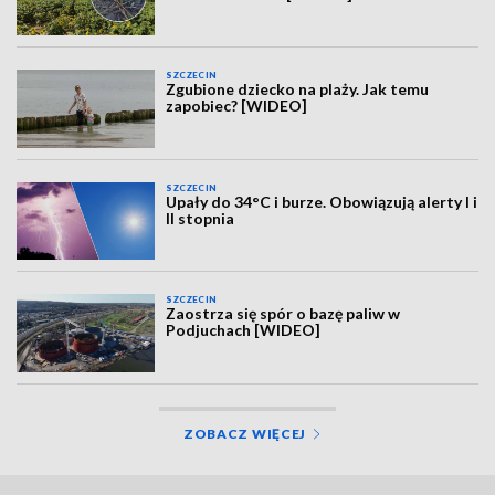
SZCZECIN
Zgubione dziecko na plaży. Jak temu
zapobiec? [WIDEO]
SZCZECIN
Upały do 34°C i burze. Obowiązują alerty I i
II stopnia
SZCZECIN
Zaostrza się spór o bazę paliw w
Podjuchach [WIDEO]
ZOBACZ WIĘCEJ