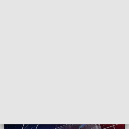
POWRÓT DO
SZCZECIN
TVP REGIONY
Zmiany na antenie TVP3 Szczecin
2018-02-17
kb