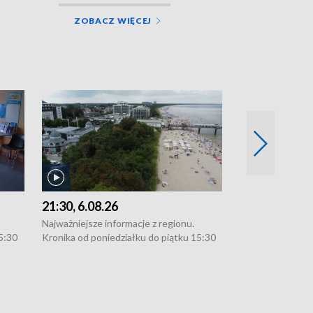
ZOBACZ WIĘCEJ
21:30, 6.08.26
18:30, 5.08.2
Najważniejsze informacje z regionu.
Najważniejsze in
5:30
Kronika od poniedziałku do piątku 15:30
Kronika od ponie
:30.
(flesz), 16:30 (+ rozmowa), 18:30, 21:30.
(flesz), 16:30 (+
W weekendy i święta 15:30 i 16:30
W weekendy i świ
zekają
(flesz), 18:30 i 21:30. Dziennikarze czekają
(flesz), 18:30 i 
l. 91-
na Państwa zgłoszenia: Szczecin - tel. 91-
na Państwa zgłosz
-054,
4 8-10-400, Koszalin - tel. 94-34-50-054,
4 8-10-400, Kosza