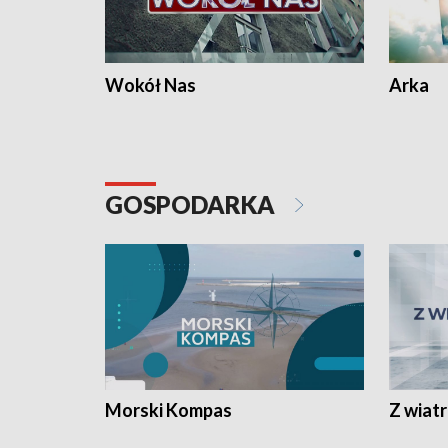
Wokół Nas
Arka
GOSPODARKA
Morski Kompas
Z wiat