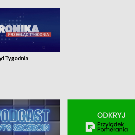
ronika@tvp.pl.
e-mail: kronika@tvp.pl.
ąd Tygodnia