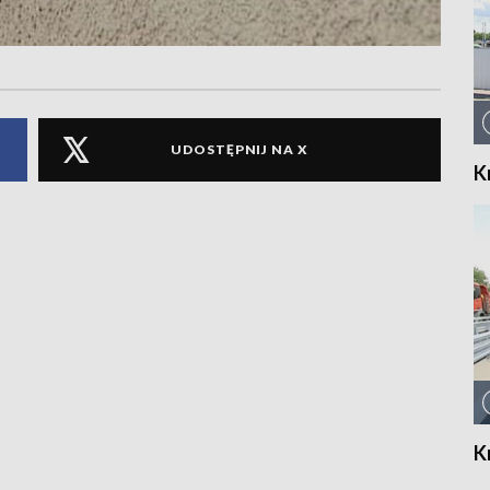
UDOSTĘPNIJ NA X
K
K