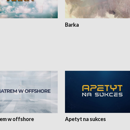
Barka
rem w offshore
Apetyt na sukces