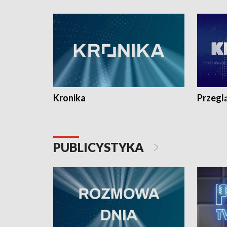
e-mail: kronika@tvp.pl.
e-mail: k
Kronika
Przegl
PUBLICYSTYKA