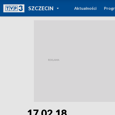
POWRÓT DO
SZCZECIN
Aktualności
Prog
TVP REGIONY
17.02.18