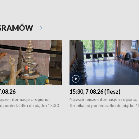
OGRAMÓW
7.08.26
15:30, 7.08.26 (flesz)
jsze informacje z regionu.
Najważniejsze informacje z regionu.
d poniedziałku do piątku 15:30
Kronika od poniedziałku do piątku 1
16:30 (+ rozmowa), 18:30, 21:30.
(flesz), 16:30 (+ rozmowa), 18:30, 21
y i święta 15:30 i 16:30
W weekendy i święta 15:30 i 16:30
8:30 i 21:30. Dziennikarze czekają
(flesz), 18:30 i 21:30. Dziennikarze c
a zgłoszenia: Szczecin - tel. 91-
na Państwa zgłoszenia: Szczecin - te
0, Koszalin - tel. 94-34-50-054,
4 8-10-400, Koszalin - tel. 94-34-50