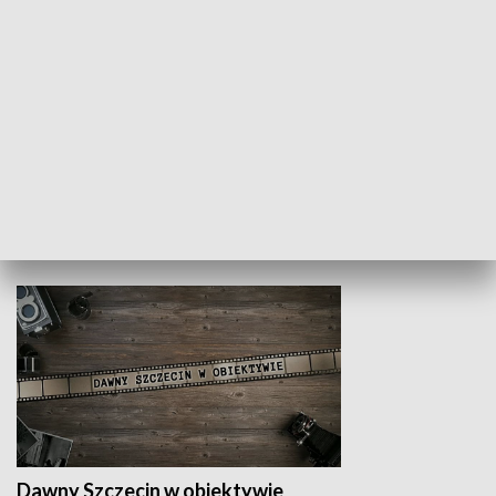
Z indeksem w ręku
Droga po suk
HISTORIA
Dawny Szczecin w obiektywie