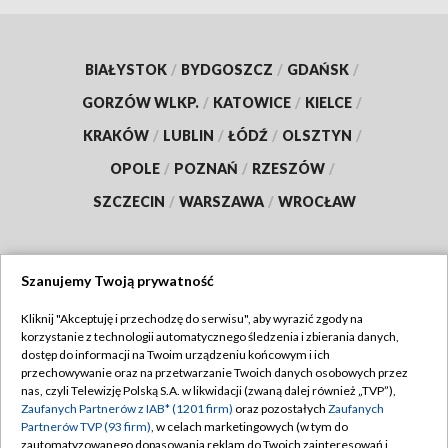
BIAŁYSTOK
/
BYDGOSZCZ
/
GDAŃSK
/
GORZÓW WLKP.
/
KATOWICE
/
KIELCE
/
KRAKÓW
/
LUBLIN
/
ŁÓDŹ
/
OLSZTYN
/
OPOLE
/
POZNAŃ
/
RZESZÓW
/
SZCZECIN
/
WARSZAWA
/
WROCŁAW
Szanujemy Twoją prywatność
Dołącz do nas:
Kliknij "Akceptuję i przechodzę do serwisu", aby wyrazić zgody na
korzystanie z technologii automatycznego śledzenia i zbierania danych,
TVP
dostęp do informacji na Twoim urządzeniu końcowym i ich
Abonament TVP
przechowywanie oraz na przetwarzanie Twoich danych osobowych przez
Regulamin TVP
nas, czyli Telewizję Polską S.A. w likwidacji (zwaną dalej również „TVP”),
Emisja w TVP
Polityka prywatności
Zaufanych Partnerów z IAB* (1201 firm)
oraz pozostałych
Zaufanych
Partnerów TVP (93 firm)
, w celach marketingowych (w tym do
Centrum informacji TVP
Moje zgody
zautomatyzowanego dopasowania reklam do Twoich zainteresowań i