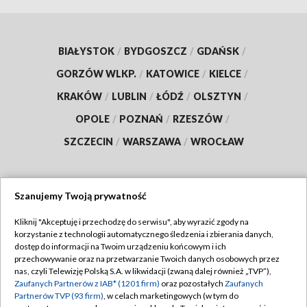
BIAŁYSTOK
/
BYDGOSZCZ
/
GDAŃSK
/
GORZÓW WLKP.
/
KATOWICE
/
KIELCE
/
KRAKÓW
/
LUBLIN
/
ŁÓDŹ
/
OLSZTYN
/
OPOLE
/
POZNAŃ
/
RZESZÓW
/
SZCZECIN
/
WARSZAWA
/
WROCŁAW
Szanujemy Twoją prywatność
Dołącz do nas:
Kliknij "Akceptuję i przechodzę do serwisu", aby wyrazić zgody na
korzystanie z technologii automatycznego śledzenia i zbierania danych,
TVP
dostęp do informacji na Twoim urządzeniu końcowym i ich
Abonament TVP
przechowywanie oraz na przetwarzanie Twoich danych osobowych przez
Regulamin TVP
nas, czyli Telewizję Polską S.A. w likwidacji (zwaną dalej również „TVP”),
Emisja w TVP
Polityka prywatności
Zaufanych Partnerów z IAB* (1201 firm)
oraz pozostałych
Zaufanych
Partnerów TVP (93 firm)
, w celach marketingowych (w tym do
Centrum informacji TVP
Moje zgody