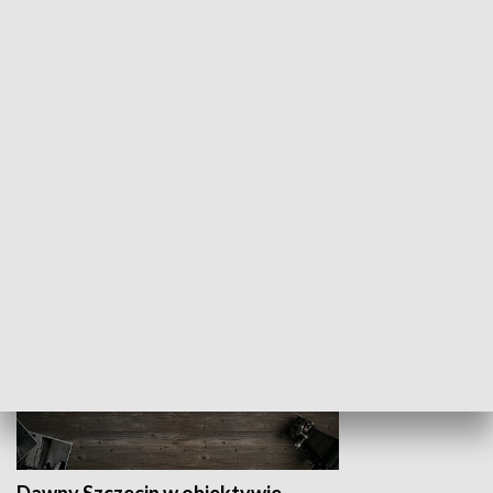
Z indeksem w ręku
Droga po suk
HISTORIA