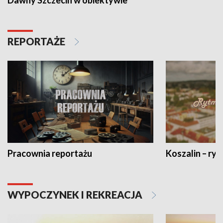
Dawny Szczecin w obiektywie
REPORTAŻE
Pracownia reportażu
Koszalin – ryt
WYPOCZYNEK I REKREACJA