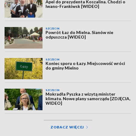
Apel do prezydenta Koszalina. Chodzi o
Iwano-Frankiwsk [WIDEO]
SZCZECIN
Powrót Łaz do Mielna. Sianów nie
odpuszcza [WIDEO]
SZCZECIN
Koniec sporu o Łazy. Miejscowość wróci
do gminy Mielno
SZCZECIN
Mokradła Pyszka z wizytą minister
klimatu. Nowe plany samorządu [ZDJĘCIA,
WIDEO]
ZOBACZ WIĘCEJ