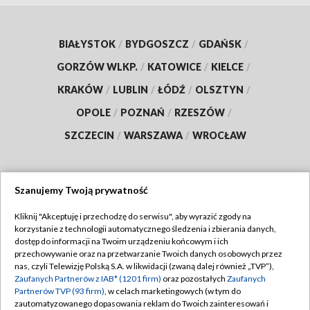
BIAŁYSTOK
/
BYDGOSZCZ
/
GDAŃSK
/
GORZÓW WLKP.
/
KATOWICE
/
KIELCE
/
KRAKÓW
/
LUBLIN
/
ŁÓDŹ
/
OLSZTYN
/
OPOLE
/
POZNAŃ
/
RZESZÓW
/
SZCZECIN
/
WARSZAWA
/
WROCŁAW
Szanujemy Twoją prywatność
Dołącz do nas:
Kliknij "Akceptuję i przechodzę do serwisu", aby wyrazić zgody na
korzystanie z technologii automatycznego śledzenia i zbierania danych,
TVP
dostęp do informacji na Twoim urządzeniu końcowym i ich
Abonament TVP
przechowywanie oraz na przetwarzanie Twoich danych osobowych przez
Regulamin TVP
nas, czyli Telewizję Polską S.A. w likwidacji (zwaną dalej również „TVP”),
Emisja w TVP
Polityka prywatności
Zaufanych Partnerów z IAB* (1201 firm)
oraz pozostałych
Zaufanych
Partnerów TVP (93 firm)
, w celach marketingowych (w tym do
Centrum informacji TVP
Moje zgody
zautomatyzowanego dopasowania reklam do Twoich zainteresowań i