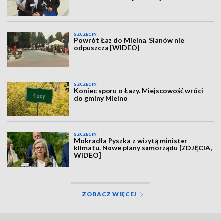
SZCZECIN
Powrót Łaz do Mielna. Sianów nie
odpuszcza [WIDEO]
SZCZECIN
Koniec sporu o Łazy. Miejscowość wróci
do gminy Mielno
SZCZECIN
Mokradła Pyszka z wizytą minister
klimatu. Nowe plany samorządu [ZDJĘCIA,
WIDEO]
ZOBACZ WIĘCEJ