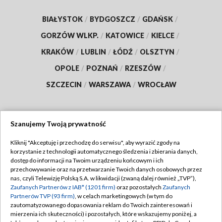
BIAŁYSTOK
/
BYDGOSZCZ
/
GDAŃSK
/
GORZÓW WLKP.
/
KATOWICE
/
KIELCE
/
KRAKÓW
/
LUBLIN
/
ŁÓDŹ
/
OLSZTYN
/
OPOLE
/
POZNAŃ
/
RZESZÓW
/
SZCZECIN
/
WARSZAWA
/
WROCŁAW
Szanujemy Twoją prywatność
Dołącz do nas:
Kliknij "Akceptuję i przechodzę do serwisu", aby wyrazić zgody na
korzystanie z technologii automatycznego śledzenia i zbierania danych,
TVP
dostęp do informacji na Twoim urządzeniu końcowym i ich
Abonament TVP
przechowywanie oraz na przetwarzanie Twoich danych osobowych przez
Regulamin TVP
nas, czyli Telewizję Polską S.A. w likwidacji (zwaną dalej również „TVP”),
Emisja w TVP
Polityka prywatności
Zaufanych Partnerów z IAB* (1201 firm)
oraz pozostałych
Zaufanych
Partnerów TVP (93 firm)
, w celach marketingowych (w tym do
Centrum informacji TVP
Moje zgody
zautomatyzowanego dopasowania reklam do Twoich zainteresowań i
mierzenia ich skuteczności) i pozostałych, które wskazujemy poniżej, a
Naziemna Telewizja Cyfrowa
Pomoc