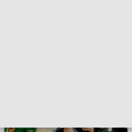
POWRÓT DO
SZCZECIN
TVP REGIONY
Muzyczna terapia w szpitalu
2018-02-19
Karolina Skiba /as