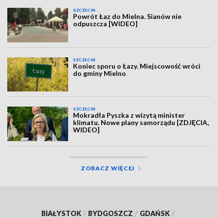
SZCZECIN
Powrót Łaz do Mielna. Sianów nie
odpuszcza [WIDEO]
SZCZECIN
Koniec sporu o Łazy. Miejscowość wróci
do gminy Mielno
SZCZECIN
Mokradła Pyszka z wizytą minister
klimatu. Nowe plany samorządu [ZDJĘCIA,
WIDEO]
ZOBACZ WIĘCEJ
BIAŁYSTOK
/
BYDGOSZCZ
/
GDAŃSK
/