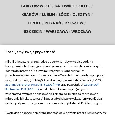
GORZÓW WLKP.
/
KATOWICE
/
KIELCE
/
KRAKÓW
/
LUBLIN
/
ŁÓDŹ
/
OLSZTYN
/
OPOLE
/
POZNAŃ
/
RZESZÓW
/
SZCZECIN
/
WARSZAWA
/
WROCŁAW
Szanujemy Twoją prywatność
Dołącz do nas:
Kliknij "Akceptuję i przechodzę do serwisu", aby wyrazić zgody na
korzystanie z technologii automatycznego śledzenia i zbierania danych,
TVP
dostęp do informacji na Twoim urządzeniu końcowym i ich
Abonament TVP
przechowywanie oraz na przetwarzanie Twoich danych osobowych przez
Regulamin TVP
nas, czyli Telewizję Polską S.A. w likwidacji (zwaną dalej również „TVP”),
Emisja w TVP
Polityka prywatności
Zaufanych Partnerów z IAB* (1201 firm)
oraz pozostałych
Zaufanych
Partnerów TVP (93 firm)
, w celach marketingowych (w tym do
Centrum informacji TVP
Moje zgody
zautomatyzowanego dopasowania reklam do Twoich zainteresowań i
mierzenia ich skuteczności) i pozostałych, które wskazujemy poniżej, a
Naziemna Telewizja Cyfrowa
Pomoc
także zgody na udostępnianie przez nas identyfikatora PPID do Google.
Sklep TVP
Biuro reklamy
Twoje dane osobowe zbierane podczas odwiedzania przez Ciebie naszych