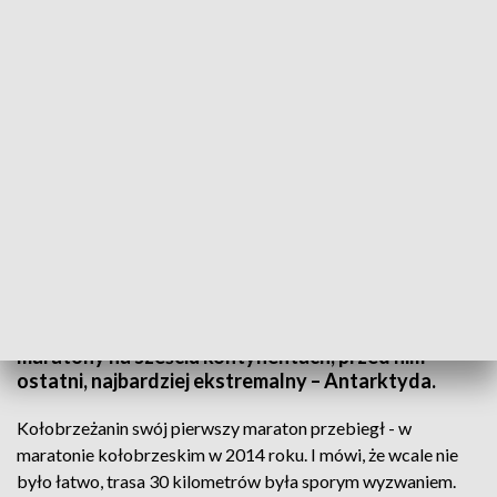
fot. TVP3 SZCZECIN
Zaczął biegać kilka lat temu z chęci zrzucenia kilku
kilogramów nadwagi. A niebawem trafi do
elitarnego grona zdobywców Korony Świata.
Michał Nowicki z Kołobrzegu przebiegł już
maratony na sześciu kontynentach, przed nim
ostatni, najbardziej ekstremalny – Antarktyda.
Kołobrzeżanin swój pierwszy maraton przebiegł - w
maratonie kołobrzeskim w 2014 roku. I mówi, że wcale nie
było łatwo, trasa 30 kilometrów była sporym wyzwaniem.