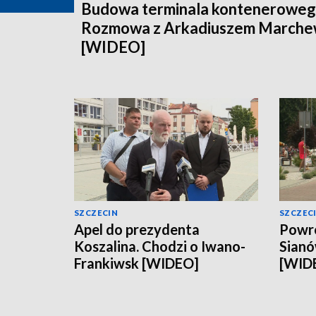
Budowa terminala konteneroweg
Rozmowa z Arkadiuszem March
[WIDEO]
SZCZECIN
SZCZEC
Apel do prezydenta
Powró
Koszalina. Chodzi o Iwano-
Sianó
Frankiwsk [WIDEO]
[WID