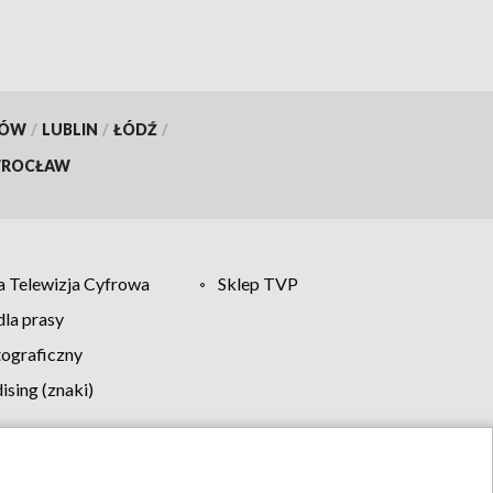
KÓW
/
LUBLIN
/
ŁÓDŹ
/
ROCŁAW
 Telewizja Cyfrowa
Sklep TVP
la prasy
tograficzny
sing (znaki)