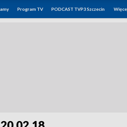
ramy
Program TV
PODCAST TVP3 Szczecin
Więce
 20.02.18