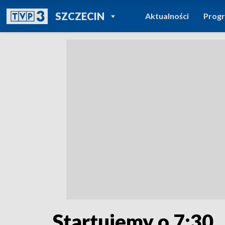
POWRÓT DO
SZCZECIN
Aktualności
Prog
TVP REGIONY
Startujemy o 7:30