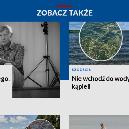
ZOBACZ TAKŻE
SZCZECIN
ego.
Nie wchodź do wody
kąpieli