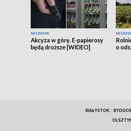
SZCZECIN
SZCZEC
Akcyza w górę. E-papierosy
Rolni
będą droższe [WIDEO]
o od
BIAŁYSTOK
/
BYDGO
OLSZTY