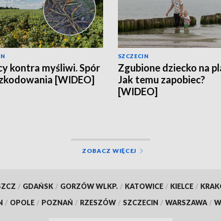
IN
SZCZECIN
cy kontra myśliwi. Spór
Zgubione dziecko na pl
szkodowania [WIDEO]
Jak temu zapobiec?
[WIDEO]
ZOBACZ WIĘCEJ
SZCZ
/
GDAŃSK
/
GORZÓW WLKP.
/
KATOWICE
/
KIELCE
/
KRA
N
/
OPOLE
/
POZNAŃ
/
RZESZÓW
/
SZCZECIN
/
WARSZAWA
/
W