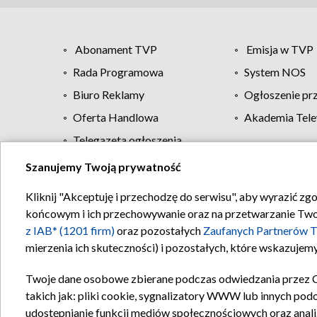
Abonament TVP
Emisja w TVP
Rada Programowa
System NOS
Biuro Reklamy
Ogłoszenie pr
Oferta Handlowa
Akademia Tele
Telegazeta ogłoszenia
Szanujemy Twoją prywatność
Regulamin TVP
Kliknij "Akceptuję i przechodzę do serwisu", aby wyrazić zg
końcowym i ich przechowywanie oraz na przetwarzanie Twoich
z IAB* (1201 firm)
oraz pozostałych
Zaufanych Partnerów T
mierzenia ich skuteczności) i pozostałych, które wskazujemy
Twoje dane osobowe zbierane podczas odwiedzania przez 
takich jak: pliki cookie, sygnalizatory WWW lub innych pod
udostępnianie funkcji mediów społecznościowych oraz anali