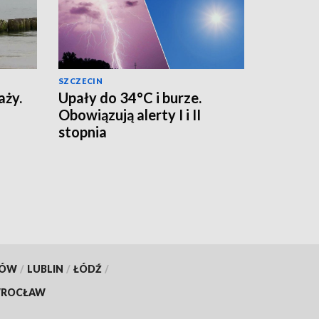
SZCZECIN
aży.
Upały do 34°C i burze.
Obowiązują alerty I i II
stopnia
KÓW
/
LUBLIN
/
ŁÓDŹ
/
ROCŁAW