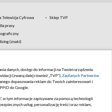
 Telewizja Cyfrowa
Sklep TVP
la prasy
tograficzny
sing (znaki)
klamy
Kontakt
rania danych, dostęp do informacji na Twoim urządzeniu
idacji (zwaną dalej również „TVP”),
Zaufanych Partnerów
anego dopasowania reklam do Twoich zainteresowań i
a PPID do Google.
”, w tym informacje zapisywane za pomocą technologii
zpiecznych usług, personalizację treści oraz reklam,