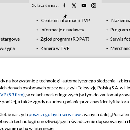
Dołącz do nas:
Centrum informacji TVP
Naziemna
Informacje o nadawcy
Program d
zetargowe
Zgłoś program (ROPAT)
Serwis fo
wizyjna
Kariera w TVP
Merchandi
Polityka prywatności
Moje zgody
Pomoc
Biuro re
ody na korzystanie z technologii automatycznego śledzenia i zbie
 danych osobowych przez nas, czyli Telewizję Polską S.A. w likw
VP (93 firm)
, w celach marketingowych (w tym do zautomatyzow
 poniżej, a także zgody na udostępnianie przez nas identyfikator
Ciebie naszych
poszczególnych serwisów
zwanych dalej „Portalem
obnych technologii umożliwiających świadczenie dopasowanych i be
zowanie ruchu w Internecie.