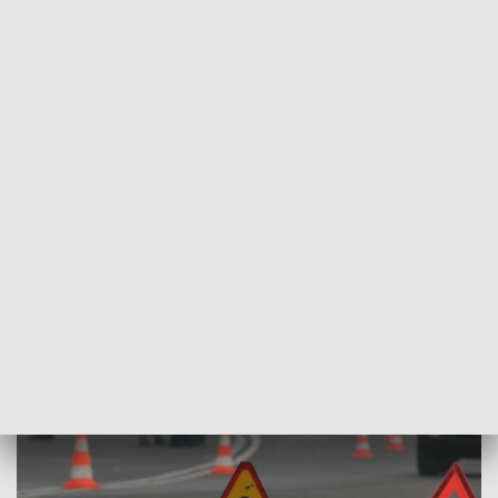
POWRÓT DO
SZCZECIN
TVP REGIONY
Jedna osoba nie żyje, jedna ranna
2018-02-20
kb