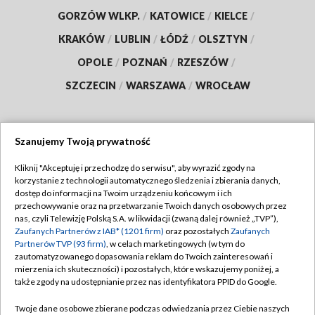
GORZÓW WLKP.
/
KATOWICE
/
KIELCE
/
KRAKÓW
/
LUBLIN
/
ŁÓDŹ
/
OLSZTYN
/
OPOLE
/
POZNAŃ
/
RZESZÓW
/
SZCZECIN
/
WARSZAWA
/
WROCŁAW
Szanujemy Twoją prywatność
Dołącz do nas:
Kliknij "Akceptuję i przechodzę do serwisu", aby wyrazić zgody na
korzystanie z technologii automatycznego śledzenia i zbierania danych,
TVP
dostęp do informacji na Twoim urządzeniu końcowym i ich
Abonament TVP
przechowywanie oraz na przetwarzanie Twoich danych osobowych przez
Regulamin TVP
nas, czyli Telewizję Polską S.A. w likwidacji (zwaną dalej również „TVP”),
Emisja w TVP
Polityka prywatności
Zaufanych Partnerów z IAB* (1201 firm)
oraz pozostałych
Zaufanych
Partnerów TVP (93 firm)
, w celach marketingowych (w tym do
Centrum informacji TVP
Moje zgody
zautomatyzowanego dopasowania reklam do Twoich zainteresowań i
mierzenia ich skuteczności) i pozostałych, które wskazujemy poniżej, a
Naziemna Telewizja Cyfrowa
Pomoc
także zgody na udostępnianie przez nas identyfikatora PPID do Google.
Sklep TVP
Biuro reklamy
Twoje dane osobowe zbierane podczas odwiedzania przez Ciebie naszych