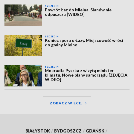
SZCZECIN
Powrót Łaz do Mielna. Sianów nie
odpuszcza [WIDEO]
SZCZECIN
Koniec sporu o Łazy. Miejscowość wróci
do gminy Mielno
SZCZECIN
Mokradła Pyszka z wizytą minister
klimatu. Nowe plany samorządu [ZDJĘCIA,
WIDEO]
ZOBACZ WIĘCEJ
BIAŁYSTOK
/
BYDGOSZCZ
/
GDAŃSK
/