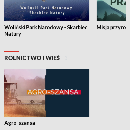
Woliński Park Narodowy - Skarbiec
Misja przyrod
Natury
ROLNICTWO I WIEŚ
Agro-szansa