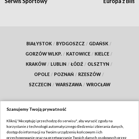
Serwis Sportowy
Europa z Blisk
BIAŁYSTOK
/
BYDGOSZCZ
/
GDAŃSK
/
GORZÓW WLKP.
/
KATOWICE
/
KIELCE
/
KRAKÓW
/
LUBLIN
/
ŁÓDŹ
/
OLSZTYN
/
OPOLE
/
POZNAŃ
/
RZESZÓW
/
SZCZECIN
/
WARSZAWA
/
WROCŁAW
Szanujemy Twoją prywatność
Dołącz do nas:
Kliknij "Akceptuję i przechodzę do serwisu", aby wyrazić zgody na
korzystanie z technologii automatycznego śledzenia i zbierania danych,
TVP
dostęp do informacji na Twoim urządzeniu końcowym i ich
Abonament TVP
przechowywanie oraz na przetwarzanie Twoich danych osobowych przez