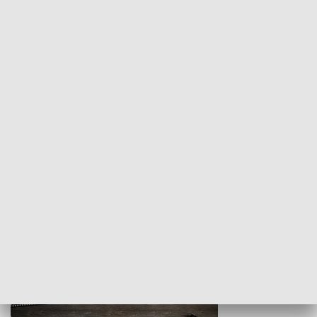
Z indeksem w ręku
Droga po suk
HISTORIA