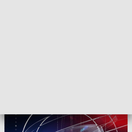
POWRÓT DO
SZCZECIN
TVP REGIONY
Startujemy o 7:30
2018-02-21
kb