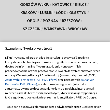
GORZÓW WLKP.
/
KATOWICE
/
KIELCE
/
KRAKÓW
/
LUBLIN
/
ŁÓDŹ
/
OLSZTYN
/
OPOLE
/
POZNAŃ
/
RZESZÓW
/
SZCZECIN
/
WARSZAWA
/
WROCŁAW
Szanujemy Twoją prywatność
Dołącz do nas:
Kliknij "Akceptuję i przechodzę do serwisu", aby wyrazić zgody na
korzystanie z technologii automatycznego śledzenia i zbierania danych,
TVP
dostęp do informacji na Twoim urządzeniu końcowym i ich
Abonament TVP
przechowywanie oraz na przetwarzanie Twoich danych osobowych przez
Regulamin TVP
nas, czyli Telewizję Polską S.A. w likwidacji (zwaną dalej również „TVP”),
Emisja w TVP
Polityka prywatności
Zaufanych Partnerów z IAB* (1201 firm)
oraz pozostałych
Zaufanych
Partnerów TVP (93 firm)
, w celach marketingowych (w tym do
Centrum informacji TVP
Moje zgody
zautomatyzowanego dopasowania reklam do Twoich zainteresowań i
mierzenia ich skuteczności) i pozostałych, które wskazujemy poniżej, a
Naziemna Telewizja Cyfrowa
Pomoc
także zgody na udostępnianie przez nas identyfikatora PPID do Google.
Sklep TVP
Biuro reklamy
Twoje dane osobowe zbierane podczas odwiedzania przez Ciebie naszych