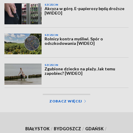
SZCZECIN
Akcyza w górę. E-papierosy będą droższe
[WIDEO]
SZCZECIN
Rolnicy kontra myśliwi. Spór o
odszkodowania [WIDEO]
SZCZECIN
Zgubione dziecko na plaży. Jak temu
zapobiec? [WIDEO]
ZOBACZ WIĘCEJ
BIAŁYSTOK
/
BYDGOSZCZ
/
GDAŃSK
/