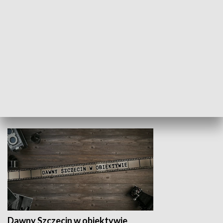
Z indeksem w ręku
Droga po suk
HISTORIA
Dawny Szczecin w obiektywie