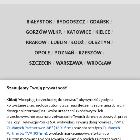
BIAŁYSTOK
/
BYDGOSZCZ
/
GDAŃSK
/
GORZÓW WLKP.
/
KATOWICE
/
KIELCE
/
KRAKÓW
/
LUBLIN
/
ŁÓDŹ
/
OLSZTYN
/
OPOLE
/
POZNAŃ
/
RZESZÓW
/
SZCZECIN
/
WARSZAWA
/
WROCŁAW
Szanujemy Twoją prywatność
Dołącz do nas:
Kliknij "Akceptuję i przechodzę do serwisu", aby wyrazić zgody na
korzystanie z technologii automatycznego śledzenia i zbierania danych,
TVP
dostęp do informacji na Twoim urządzeniu końcowym i ich
Abonament TVP
przechowywanie oraz na przetwarzanie Twoich danych osobowych przez
Regulamin TVP
nas, czyli Telewizję Polską S.A. w likwidacji (zwaną dalej również „TVP”),
Emisja w TVP
Polityka prywatności
Zaufanych Partnerów z IAB* (1201 firm)
oraz pozostałych
Zaufanych
Partnerów TVP (93 firm)
, w celach marketingowych (w tym do
Centrum informacji TVP
Moje zgody
zautomatyzowanego dopasowania reklam do Twoich zainteresowań i