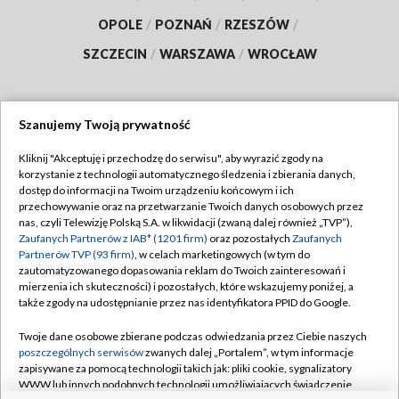
OPOLE
/
POZNAŃ
/
RZESZÓW
/
SZCZECIN
/
WARSZAWA
/
WROCŁAW
Szanujemy Twoją prywatność
Dołącz do nas:
Kliknij "Akceptuję i przechodzę do serwisu", aby wyrazić zgody na
korzystanie z technologii automatycznego śledzenia i zbierania danych,
TVP
dostęp do informacji na Twoim urządzeniu końcowym i ich
Abonament TVP
przechowywanie oraz na przetwarzanie Twoich danych osobowych przez
Regulamin TVP
nas, czyli Telewizję Polską S.A. w likwidacji (zwaną dalej również „TVP”),
Emisja w TVP
Polityka prywatności
Zaufanych Partnerów z IAB* (1201 firm)
oraz pozostałych
Zaufanych
Partnerów TVP (93 firm)
, w celach marketingowych (w tym do
Centrum informacji TVP
Moje zgody
zautomatyzowanego dopasowania reklam do Twoich zainteresowań i
mierzenia ich skuteczności) i pozostałych, które wskazujemy poniżej, a
Naziemna Telewizja Cyfrowa
Pomoc
także zgody na udostępnianie przez nas identyfikatora PPID do Google.
Sklep TVP
Biuro reklamy
Twoje dane osobowe zbierane podczas odwiedzania przez Ciebie naszych
Rada Programowa
Kontakt
poszczególnych serwisów
zwanych dalej „Portalem”, w tym informacje
zapisywane za pomocą technologii takich jak: pliki cookie, sygnalizatory
System NOS
WWW lub innych podobnych technologii umożliwiających świadczenie