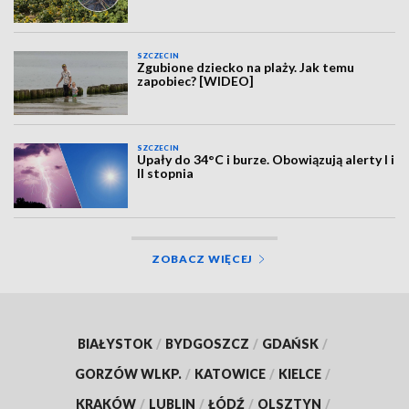
SZCZECIN
Zgubione dziecko na plaży. Jak temu
zapobiec? [WIDEO]
SZCZECIN
Upały do 34°C i burze. Obowiązują alerty I i
II stopnia
ZOBACZ WIĘCEJ
BIAŁYSTOK
/
BYDGOSZCZ
/
GDAŃSK
/
GORZÓW WLKP.
/
KATOWICE
/
KIELCE
/
KRAKÓW
/
LUBLIN
/
ŁÓDŹ
/
OLSZTYN
/