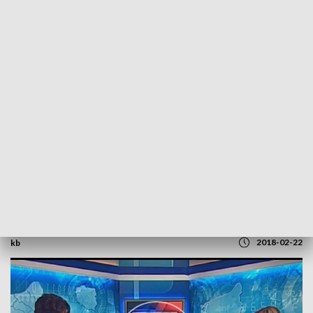
POWRÓT DO
SZCZECIN
TVP REGIONY
Rozmowa ze Stefanią Biernat
2018-02-22
kb