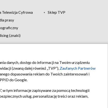
 Telewizja Cyfrowa
Sklep TVP
la prasy
tograficzny
sing (znaki)
klamy
Kontakt
rania danych, dostęp do informacji na Twoim urządzeniu
idacji (zwaną dalej również „TVP”),
Zaufanych Partnerów
anego dopasowania reklam do Twoich zainteresowań i
a PPID do Google.
”, w tym informacje zapisywane za pomocą technologii
zpiecznych usług, personalizację treści oraz reklam,