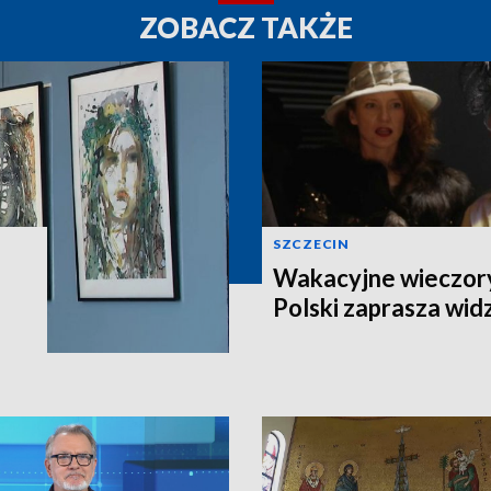
ZOBACZ TAKŻE
SZCZECIN
Wakacyjne wieczory
Polski zaprasza wi