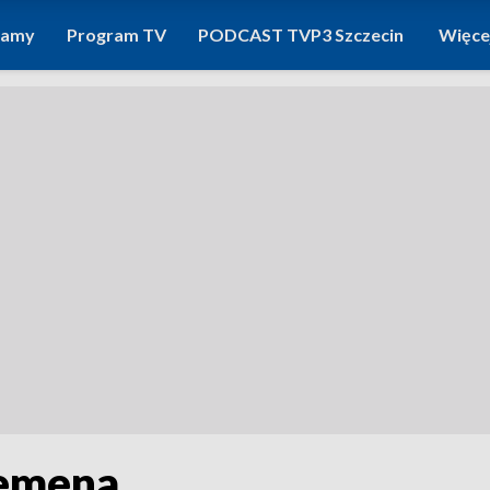
ramy
Program TV
PODCAST TVP3 Szczecin
Więce
iemena