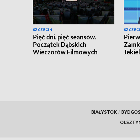
SZCZECIN
SZCZEC
Pięć dni, pięć seansów.
Pierw
Początek Dąbskich
Zamki
Wieczorów Filmowych
Jekie
BIAŁYSTOK
/
BYDGO
OLSZTY