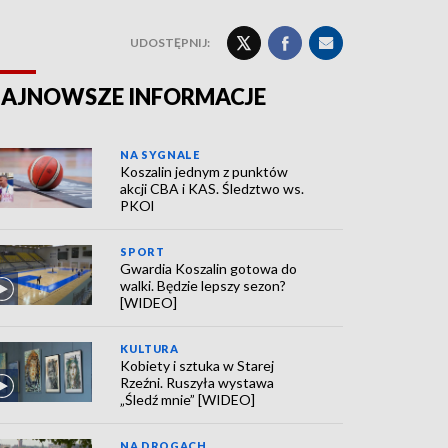
UDOSTĘPNIJ:
AJNOWSZE INFORMACJE
NA SYGNALE
Koszalin jednym z punktów
akcji CBA i KAS. Śledztwo ws.
PKOl
SPORT
Gwardia Koszalin gotowa do
walki. Będzie lepszy sezon?
[WIDEO]
KULTURA
Kobiety i sztuka w Starej
Rzeźni. Ruszyła wystawa
„Śledź mnie” [WIDEO]
NA DROGACH