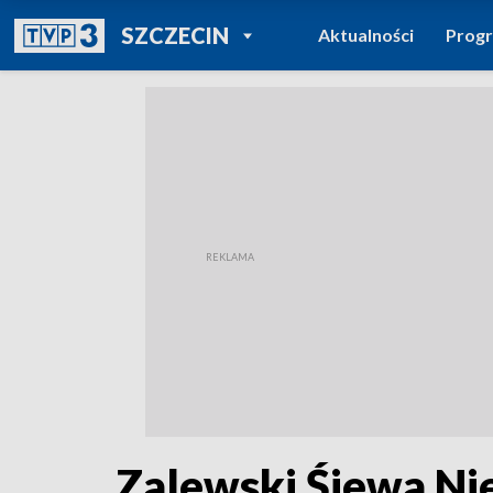
POWRÓT DO
SZCZECIN
Aktualności
Prog
TVP REGIONY
Zalewski Śiewa N