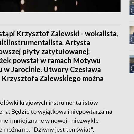
tąpi Krzysztof Zalewski - wokalista,
ltiinstrumentalista. Artysta
owszej płyty zatytułowanej:
rążek powstał w ramach Motywu
 w Jarocinie. Utwory Czesława
 Krzysztofa Zalewskiego można
zołówki krajowych instrumentalistów
na. Będzie to wyjątkowa i niepowtarzalna
ane i mniej znane w nowej - niezwykle
e można np. "Dziwny jest ten świat",