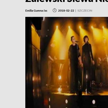
Emilia Gumna /as
2018-02-22
|
SZCZECIN