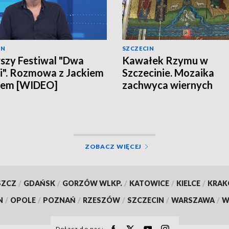
IN
SZCZECIN
szy Festiwal "Dwa
Kawałek Rzymu w
". Rozmowa z Jackiem
Szczecinie. Mozaika
lem [WIDEO]
zachwyca wiernych
[WIDEO]
ZOBACZ WIĘCEJ
SZCZ
/
GDAŃSK
/
GORZÓW WLKP.
/
KATOWICE
/
KIELCE
/
KRA
N
/
OPOLE
/
POZNAŃ
/
RZESZÓW
/
SZCZECIN
/
WARSZAWA
/
W
Dołącz do nas: