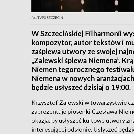
fot. TVP3 SZCZECIN
W Szczecińskiej Filharmonii wys
kompozytor, autor tekstów i mu
zaśpiewa utwory ze swojej najn
„Zalewski śpiewa Niemena”. K
Niemen tegorocznego festiwalu
Niemena w nowych aranżacjach
będzie usłyszeć dzisiaj o 19:00.
Krzysztof Zalewski w towarzystwie c
zaprezentuje piosenki Czesława Nieme
okazja, by usłyszeć kultowe utwory zn
interesującej odsłonie. Usłyszeć będzi