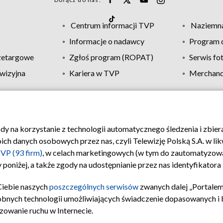
Centrum informacji TVP
Naziemna
Informacje o nadawcy
Program d
zetargowe
Zgłoś program (ROPAT)
Serwis fo
wizyjna
Kariera w TVP
Merchandi
Polityka prywatności
Moje zgody
Pomoc
Biuro re
ody na korzystanie z technologii automatycznego śledzenia i zbie
 danych osobowych przez nas, czyli Telewizję Polską S.A. w likw
VP (93 firm)
, w celach marketingowych (w tym do zautomatyzow
 poniżej, a także zgody na udostępnianie przez nas identyfikator
Ciebie naszych
poszczególnych serwisów
zwanych dalej „Portalem
obnych technologii umożliwiających świadczenie dopasowanych i be
zowanie ruchu w Internecie.