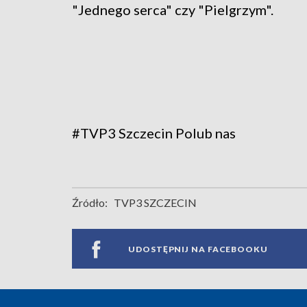
"Jednego serca" czy "Pielgrzym".
#TVP3 Szczecin
Polub nas
Źródło:
TVP3 SZCZECIN
UDOSTĘPNIJ NA FACEBOOKU