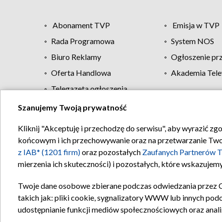
Abonament TVP
Emisja w TVP
Rada Programowa
System NOS
Biuro Reklamy
Ogłoszenie pr
Oferta Handlowa
Akademia Tele
Telegazeta ogłoszenia
Szanujemy Twoją prywatność
Regulamin TVP
Kliknij "Akceptuję i przechodzę do serwisu", aby wyrazić zg
końcowym i ich przechowywanie oraz na przetwarzanie Twoich
z IAB* (1201 firm)
oraz pozostałych
Zaufanych Partnerów T
mierzenia ich skuteczności) i pozostałych, które wskazujemy
Twoje dane osobowe zbierane podczas odwiedzania przez 
takich jak: pliki cookie, sygnalizatory WWW lub innych pod
udostępnianie funkcji mediów społecznościowych oraz anali