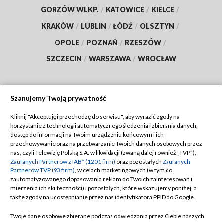
GORZÓW WLKP.
/
KATOWICE
/
KIELCE
/
KRAKÓW
/
LUBLIN
/
ŁÓDŹ
/
OLSZTYN
/
OPOLE
/
POZNAŃ
/
RZESZÓW
/
SZCZECIN
/
WARSZAWA
/
WROCŁAW
Szanujemy Twoją prywatność
Dołącz do nas:
Kliknij "Akceptuję i przechodzę do serwisu", aby wyrazić zgody na
korzystanie z technologii automatycznego śledzenia i zbierania danych,
TVP
dostęp do informacji na Twoim urządzeniu końcowym i ich
Abonament TVP
przechowywanie oraz na przetwarzanie Twoich danych osobowych przez
Regulamin TVP
nas, czyli Telewizję Polską S.A. w likwidacji (zwaną dalej również „TVP”),
Emisja w TVP
Polityka prywatności
Zaufanych Partnerów z IAB* (1201 firm)
oraz pozostałych
Zaufanych
Partnerów TVP (93 firm)
, w celach marketingowych (w tym do
Centrum informacji TVP
Moje zgody
zautomatyzowanego dopasowania reklam do Twoich zainteresowań i
mierzenia ich skuteczności) i pozostałych, które wskazujemy poniżej, a
Naziemna Telewizja Cyfrowa
Pomoc
także zgody na udostępnianie przez nas identyfikatora PPID do Google.
Sklep TVP
Biuro reklamy
Twoje dane osobowe zbierane podczas odwiedzania przez Ciebie naszych