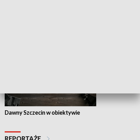
Z indeksem w ręku
Droga po suk
HISTORIA
Dawny Szczecin w obiektywie
REPORTAŻE