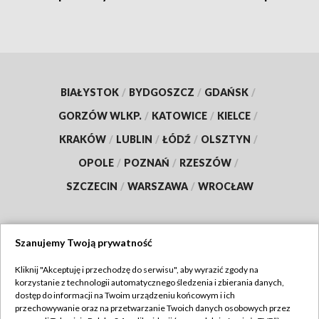
BIAŁYSTOK
/
BYDGOSZCZ
/
GDAŃSK
/
GORZÓW WLKP.
/
KATOWICE
/
KIELCE
/
KRAKÓW
/
LUBLIN
/
ŁÓDŹ
/
OLSZTYN
/
OPOLE
/
POZNAŃ
/
RZESZÓW
/
SZCZECIN
/
WARSZAWA
/
WROCŁAW
Szanujemy Twoją prywatność
Dołącz do nas:
Kliknij "Akceptuję i przechodzę do serwisu", aby wyrazić zgody na
korzystanie z technologii automatycznego śledzenia i zbierania danych,
TVP
dostęp do informacji na Twoim urządzeniu końcowym i ich
Abonament TVP
przechowywanie oraz na przetwarzanie Twoich danych osobowych przez
Regulamin TVP