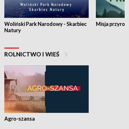
Woliński Park Narodowy - Skarbiec
Misja przyrod
Natury
ROLNICTWO I WIEŚ
Agro-szansa