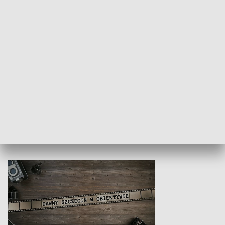
Z indeksem w ręku
Droga po suk
HISTORIA