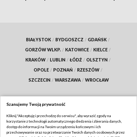
BIAŁYSTOK
/
BYDGOSZCZ
/
GDAŃSK
/
GORZÓW WLKP.
/
KATOWICE
/
KIELCE
/
KRAKÓW
/
LUBLIN
/
ŁÓDŹ
/
OLSZTYN
/
OPOLE
/
POZNAŃ
/
RZESZÓW
/
SZCZECIN
/
WARSZAWA
/
WROCŁAW
Szanujemy Twoją prywatność
Dołącz do nas:
Kliknij "Akceptuję i przechodzę do serwisu", aby wyrazić zgody na
korzystanie z technologii automatycznego śledzenia i zbierania danych,
TVP
dostęp do informacji na Twoim urządzeniu końcowym i ich
Abonament TVP
przechowywanie oraz na przetwarzanie Twoich danych osobowych przez
Regulamin TVP