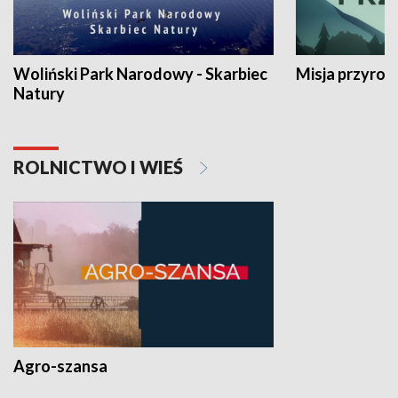
Woliński Park Narodowy - Skarbiec
Misja przyrod
Natury
ROLNICTWO I WIEŚ
Agro-szansa