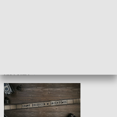
Z indeksem w ręku
Droga po suk
HISTORIA