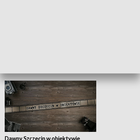
Z indeksem w ręku
Droga po suk
HISTORIA
Dawny Szczecin w obiektywie