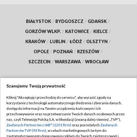
BIAŁYSTOK
/
BYDGOSZCZ
/
GDAŃSK
/
GORZÓW WLKP.
/
KATOWICE
/
KIELCE
/
KRAKÓW
/
LUBLIN
/
ŁÓDŹ
/
OLSZTYN
/
OPOLE
/
POZNAŃ
/
RZESZÓW
/
SZCZECIN
/
WARSZAWA
/
WROCŁAW
Szanujemy Twoją prywatność
Dołącz do nas:
Kliknij "Akceptuję i przechodzę do serwisu", aby wyrazić zgody na
korzystanie z technologii automatycznego śledzenia i zbierania danych,
TVP
dostęp do informacji na Twoim urządzeniu końcowym i ich
Abonament TVP
przechowywanie oraz na przetwarzanie Twoich danych osobowych przez
Regulamin TVP
nas, czyli Telewizję Polską S.A. w likwidacji (zwaną dalej również „TVP”),
Emisja w TVP
Polityka prywatności
Zaufanych Partnerów z IAB* (1201 firm)
oraz pozostałych
Zaufanych
Partnerów TVP (93 firm)
, w celach marketingowych (w tym do
Centrum informacji TVP
Moje zgody
zautomatyzowanego dopasowania reklam do Twoich zainteresowań i