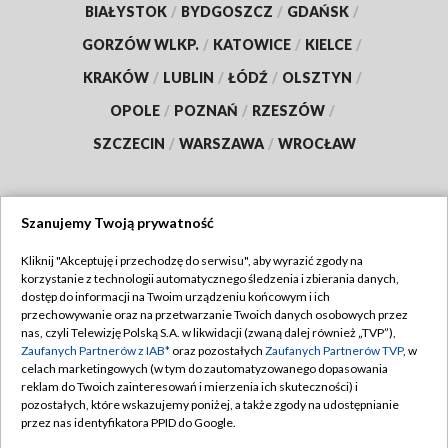
BIAŁYSTOK
/
BYDGOSZCZ
/
GDAŃSK
/
GORZÓW WLKP.
/
KATOWICE
/
KIELCE
/
KRAKÓW
/
LUBLIN
/
ŁÓDŹ
/
OLSZTYN
/
OPOLE
/
POZNAŃ
/
RZESZÓW
/
SZCZECIN
/
WARSZAWA
/
WROCŁAW
Szanujemy Twoją prywatność
Dołącz do nas:
Kliknij "Akceptuję i przechodzę do serwisu", aby wyrazić zgody na
korzystanie z technologii automatycznego śledzenia i zbierania danych,
TVP
dostęp do informacji na Twoim urządzeniu końcowym i ich
Abonament TVP
przechowywanie oraz na przetwarzanie Twoich danych osobowych przez
Regulamin TVP
nas, czyli Telewizję Polską S.A. w likwidacji (zwaną dalej również „TVP”),
Emisja w TVP
Polityka prywatności
Zaufanych Partnerów z IAB*
oraz pozostałych
Zaufanych Partnerów TVP
, w
celach marketingowych (w tym do zautomatyzowanego dopasowania
Centrum informacji TVP
Moje zgody
reklam do Twoich zainteresowań i mierzenia ich skuteczności) i
pozostałych, które wskazujemy poniżej, a także zgody na udostępnianie
Naziemna Telewizja Cyfrowa
Pomoc
przez nas identyfikatora PPID do Google.
Sklep TVP