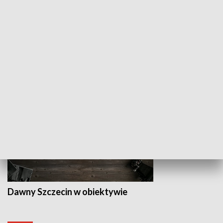
Z indeksem w ręku
Droga po suk
HISTORIA
Dawny Szczecin w obiektywie