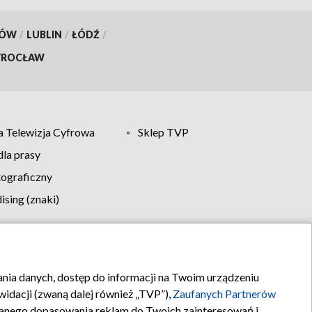
KÓW
/
LUBLIN
/
ŁÓDŹ
/
ROCŁAW
 Telewizja Cyfrowa
Sklep TVP
la prasy
tograficzny
sing (znaki)
klamy
Kontakt
rania danych, dostęp do informacji na Twoim urządzeniu
idacji (zwaną dalej również „TVP”),
Zaufanych Partnerów
anego dopasowania reklam do Twoich zainteresowań i