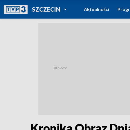
POWRÓT DO
SZCZECIN
Aktualności
Prog
TVP REGIONY
Kronika Obraz Dni