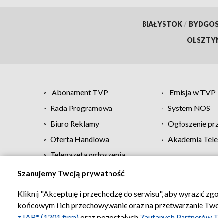
BIAŁYSTOK
/
BYDGO
OLSZTY
Abonament TVP
Emisja w TVP
Rada Programowa
System NOS
Biuro Reklamy
Ogłoszenie pr
Oferta Handlowa
Akademia Tele
Telegazeta ogłoszenia
Szanujemy Twoją prywatność
Regulamin TVP
Kliknij "Akceptuję i przechodzę do serwisu", aby wyrazić zg
końcowym i ich przechowywanie oraz na przetwarzanie Twoich
z IAB* (1201 firm)
oraz pozostałych
Zaufanych Partnerów T