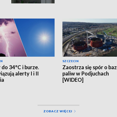
IN
SZCZECIN
 do 34°C i burze.
Zaostrza się spór o ba
zują alerty I i II
paliw w Podjuchach
ia
[WIDEO]
ZOBACZ WIĘCEJ