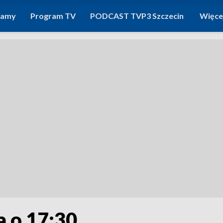
ramy
Program TV
PODCAST TVP3 Szczecin
Więce
a o 17:30