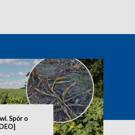
wi. Spór o
IDEO]