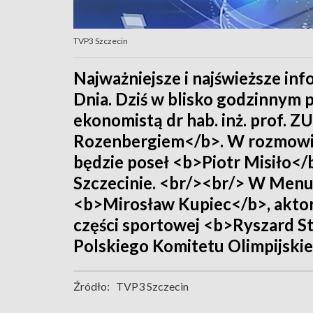
TVP3 Szczecin
Najważniejsze i najświeższe in
Dnia. Dziś w blisko godzinnym
ekonomistą dr hab. inż. prof.
Rozenbergiem</b>. W rozmowie 
będzie poseł <b>Piotr Misiło<
Szczecinie. <br/><br/> W Menu
<b>Mirosław Kupiec</b>, aktor 
części sportowej <b>Ryszard S
Polskiego Komitetu Olimpijskie
Źródło:
TVP3 Szczecin