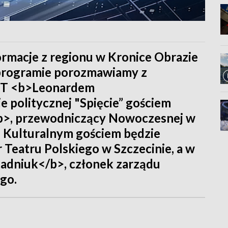
formacje z regionu w Kronice Obrazie
 programie porozmawiamy z
 ZUT <b>Leonardem
politycznej "Spięcie” gościem
/b>, przewodniczący Nowoczesnej w
 Kulturalnym gościem będzie
Teatru Polskiego w Szczecinie, a w
tadniuk</b>, członek zarządu
go.