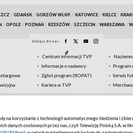
SZCZ
/
GDAŃSK
/
GORZÓW WLKP.
/
KATOWICE
/
KIELCE
/
KRA
N
/
OPOLE
/
POZNAŃ
/
RZESZÓW
/
SZCZECIN
/
WARSZAWA
/
W
Dołącz do nas:
Centrum informacji TVP
Naziemna
Informacje o nadawcy
Program d
zetargowe
Zgłoś program (ROPAT)
Serwis fo
wizyjna
Kariera w TVP
Merchandi
Polityka prywatności
Moje zgody
Pomoc
Biuro re
ody na korzystanie z technologii automatycznego śledzenia i zbie
 danych osobowych przez nas, czyli Telewizję Polską S.A. w likw
VP (93 firm)
, w celach marketingowych (w tym do zautomatyzow