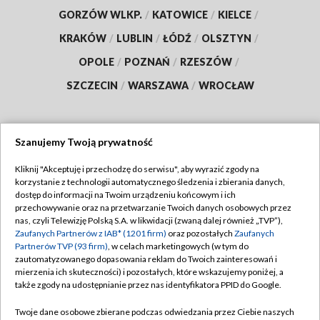
GORZÓW WLKP.
/
KATOWICE
/
KIELCE
/
KRAKÓW
/
LUBLIN
/
ŁÓDŹ
/
OLSZTYN
/
OPOLE
/
POZNAŃ
/
RZESZÓW
/
SZCZECIN
/
WARSZAWA
/
WROCŁAW
Szanujemy Twoją prywatność
Dołącz do nas:
Kliknij "Akceptuję i przechodzę do serwisu", aby wyrazić zgody na
korzystanie z technologii automatycznego śledzenia i zbierania danych,
TVP
dostęp do informacji na Twoim urządzeniu końcowym i ich
Abonament TVP
przechowywanie oraz na przetwarzanie Twoich danych osobowych przez
Regulamin TVP
nas, czyli Telewizję Polską S.A. w likwidacji (zwaną dalej również „TVP”),
Emisja w TVP
Polityka prywatności
Zaufanych Partnerów z IAB* (1201 firm)
oraz pozostałych
Zaufanych
Partnerów TVP (93 firm)
, w celach marketingowych (w tym do
Centrum informacji TVP
Moje zgody
zautomatyzowanego dopasowania reklam do Twoich zainteresowań i
mierzenia ich skuteczności) i pozostałych, które wskazujemy poniżej, a
Naziemna Telewizja Cyfrowa
Pomoc
także zgody na udostępnianie przez nas identyfikatora PPID do Google.
Sklep TVP
Biuro reklamy
Twoje dane osobowe zbierane podczas odwiedzania przez Ciebie naszych