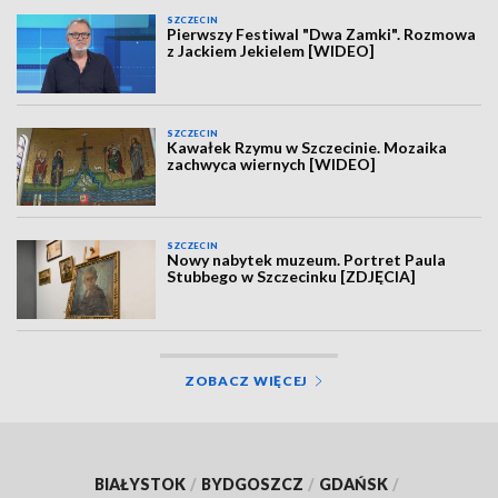
SZCZECIN
Pierwszy Festiwal "Dwa Zamki". Rozmowa
z Jackiem Jekielem [WIDEO]
SZCZECIN
Kawałek Rzymu w Szczecinie. Mozaika
zachwyca wiernych [WIDEO]
SZCZECIN
Nowy nabytek muzeum. Portret Paula
Stubbego w Szczecinku [ZDJĘCIA]
ZOBACZ WIĘCEJ
BIAŁYSTOK
/
BYDGOSZCZ
/
GDAŃSK
/