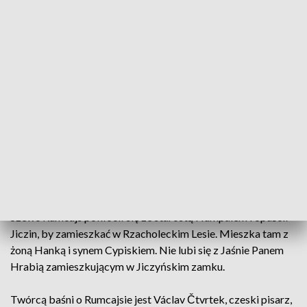
fot. TVP3 SZCZECIN
Teatr Polski w Szczecinie nie zwalnia tempa - już za
kilka dni kolejna premiera. Tym razem na nowej
scenie teatru, czyli w Hali przy ul. Energetyków
spektakl - "Przygody Rozbójnika Rumcajsa".
Szewc Rumcajs pokłócił się ze starostą Humpalem i opuścił
Jiczin, by zamieszkać w Rzacholeckim Lesie. Mieszka tam z
żoną Hanką i synem Cypiskiem. Nie lubi się z Jaśnie Panem
Hrabią zamieszkującym w Jiczyńskim zamku.
Twórcą baśni o Rumcajsie jest Václav Čtvrtek, czeski pisarz,