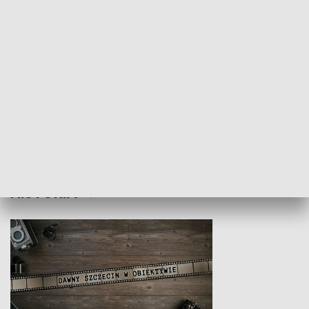
Z indeksem w ręku
Droga po suk
HISTORIA