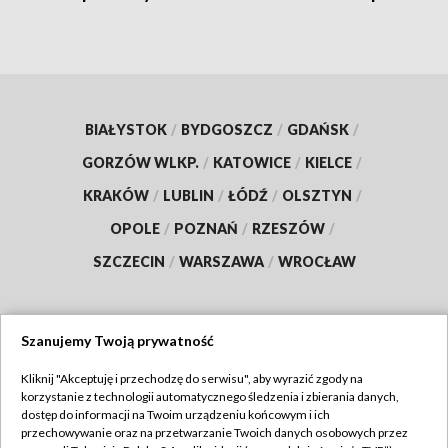
BIAŁYSTOK
/
BYDGOSZCZ
/
GDAŃSK
/
GORZÓW WLKP.
/
KATOWICE
/
KIELCE
/
KRAKÓW
/
LUBLIN
/
ŁÓDŹ
/
OLSZTYN
/
OPOLE
/
POZNAŃ
/
RZESZÓW
/
SZCZECIN
/
WARSZAWA
/
WROCŁAW
Szanujemy Twoją prywatność
Dołącz do nas:
Kliknij "Akceptuję i przechodzę do serwisu", aby wyrazić zgody na
korzystanie z technologii automatycznego śledzenia i zbierania danych,
TVP
dostęp do informacji na Twoim urządzeniu końcowym i ich
Abonament TVP
przechowywanie oraz na przetwarzanie Twoich danych osobowych przez
Regulamin TVP