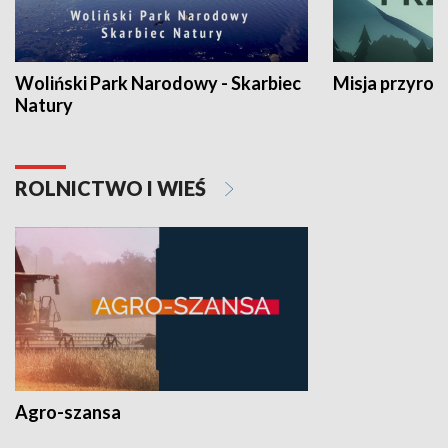
Woliński Park Narodowy - Skarbiec
Misja przyrod
Natury
ROLNICTWO I WIEŚ
Agro-szansa