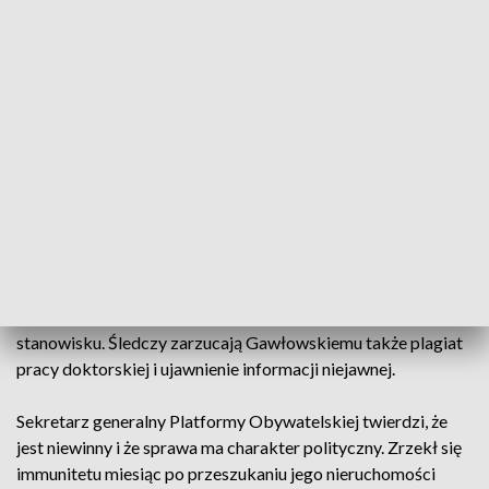
Prokuratura chce przedstawić Gawłowskiemu 5 zarzutów,
większość dotyczy brania łapówek. Zdaniem śledczych
Gawłowski jako wiceminister środowiska przyjął co najmniej
175 tysięcy złotych łapówki za pomaganie jednemu z
przedsiębiorców w wygrywaniu wielomilionowych
przetargów ogłaszanych przez zarząd melioracji. Polityk PO
miał też nakłaniać do wręczenia łapówki dyrektorowi
instytucji. Miał też przyjąć dwa zegarki o wartości ponad 25
tysięcy złotych od Łukasza L., byłego zastępcy dyrektora
instytutu Meteorologii i Gospodarki Wodnej. Konkretne
modele miał wskazać sam poseł PO. Śledczy twierdzą, że
prezenty zagwarantowały Łukaszowi L. pozostanie na
stanowisku. Śledczy zarzucają Gawłowskiemu także plagiat
pracy doktorskiej i ujawnienie informacji niejawnej.
Sekretarz generalny Platformy Obywatelskiej twierdzi, że
jest niewinny i że sprawa ma charakter polityczny. Zrzekł się
immunitetu miesiąc po przeszukaniu jego nieruchomości