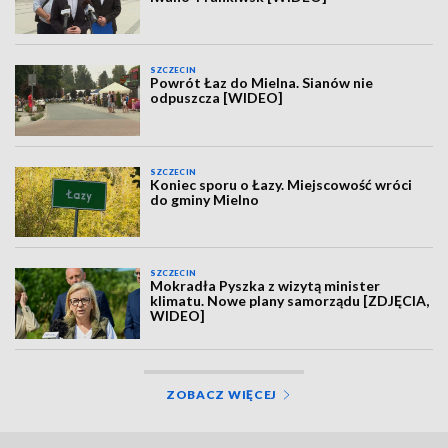
SZCZECIN
Powrót Łaz do Mielna. Sianów nie
odpuszcza [WIDEO]
SZCZECIN
Koniec sporu o Łazy. Miejscowość wróci
do gminy Mielno
SZCZECIN
Mokradła Pyszka z wizytą minister
klimatu. Nowe plany samorządu [ZDJĘCIA,
WIDEO]
ZOBACZ WIĘCEJ