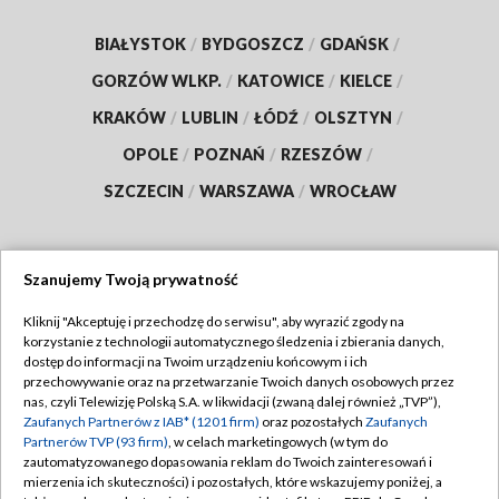
BIAŁYSTOK
/
BYDGOSZCZ
/
GDAŃSK
/
GORZÓW WLKP.
/
KATOWICE
/
KIELCE
/
KRAKÓW
/
LUBLIN
/
ŁÓDŹ
/
OLSZTYN
/
OPOLE
/
POZNAŃ
/
RZESZÓW
/
SZCZECIN
/
WARSZAWA
/
WROCŁAW
Szanujemy Twoją prywatność
Dołącz do nas:
Kliknij "Akceptuję i przechodzę do serwisu", aby wyrazić zgody na
korzystanie z technologii automatycznego śledzenia i zbierania danych,
TVP
dostęp do informacji na Twoim urządzeniu końcowym i ich
Abonament TVP
przechowywanie oraz na przetwarzanie Twoich danych osobowych przez
Regulamin TVP
nas, czyli Telewizję Polską S.A. w likwidacji (zwaną dalej również „TVP”),
Emisja w TVP
Polityka prywatności
Zaufanych Partnerów z IAB* (1201 firm)
oraz pozostałych
Zaufanych
Partnerów TVP (93 firm)
, w celach marketingowych (w tym do
Centrum informacji TVP
Moje zgody
zautomatyzowanego dopasowania reklam do Twoich zainteresowań i
mierzenia ich skuteczności) i pozostałych, które wskazujemy poniżej, a
Naziemna Telewizja Cyfrowa
Pomoc