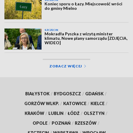
Koniec sporu o Łazy. Miejscowość wróci
do gminy Mielno
SZCZECIN
Mokradła Pyszka z wizytą minister
klimatu. Nowe plany samorządu [ZDJĘCIA,
WIDEO]
ZOBACZ WIĘCEJ
BIAŁYSTOK
/
BYDGOSZCZ
/
GDAŃSK
/
GORZÓW WLKP.
/
KATOWICE
/
KIELCE
/
KRAKÓW
/
LUBLIN
/
ŁÓDŹ
/
OLSZTYN
/
OPOLE
/
POZNAŃ
/
RZESZÓW
/
SZCZECIN
/
WARSZAWA
/
WROCŁAW