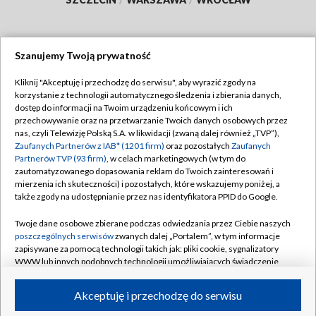
Szanujemy Twoją prywatność
Dołącz do nas:
Kliknij "Akceptuję i przechodzę do serwisu", aby wyrazić zgody na
korzystanie z technologii automatycznego śledzenia i zbierania danych,
TVP
dostęp do informacji na Twoim urządzeniu końcowym i ich
Abonament TVP
przechowywanie oraz na przetwarzanie Twoich danych osobowych przez
Regulamin TVP
nas, czyli Telewizję Polską S.A. w likwidacji (zwaną dalej również „TVP”),
Emisja w TVP
Polityka prywatności
Zaufanych Partnerów z IAB* (1201 firm)
oraz pozostałych
Zaufanych
Partnerów TVP (93 firm)
, w celach marketingowych (w tym do
Centrum informacji TVP
Moje zgody
zautomatyzowanego dopasowania reklam do Twoich zainteresowań i
mierzenia ich skuteczności) i pozostałych, które wskazujemy poniżej, a
Naziemna Telewizja Cyfrowa
Pomoc
także zgody na udostępnianie przez nas identyfikatora PPID do Google.
Sklep TVP
Biuro reklamy
Twoje dane osobowe zbierane podczas odwiedzania przez Ciebie naszych
Rada Programowa
Kontakt
poszczególnych serwisów
zwanych dalej „Portalem”, w tym informacje
zapisywane za pomocą technologii takich jak: pliki cookie, sygnalizatory
System NOS
WWW lub innych podobnych technologii umożliwiających świadczenie
dopasowanych i bezpiecznych usług, personalizację treści oraz reklam,
Informacje o nadawcy
Kanały
udostępnianie funkcji mediów społecznościowych oraz analizowanie
Akceptuję i przechodzę do serwisu
ruchu w Internecie.
Program dla prasy