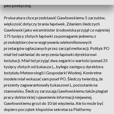
jako polityczną.
Prokuratura chce przedstawić Gawłowskiemu 5 zarzutów,
większość dotyczy brania łapówek. Zdaniem śledczych
Gawłowski jako wiceminister środowiska przyjął co najmniej
175 tysięcy złotych łapówki za pomaganie jednemu z
przedsiębiorców w wygrywaniu wielomilionowych
przetargów ogłaszanych przez zarząd melioracji. Polityk PO
miał też nakłaniać do wręczenia łapówki dyrektorowi
instytucji. Miał też przyjąć dwa zegarki o wartości ponad 25
tysięcy złotych od Łukasza L., byłego zastępcy dyrektora
instytutu Meteorologii i Gospodarki Wodnej. Konkretne
modele miał wskazać sam poseł PO. Śledczy twierdzą, że
prezenty zagwarantowały Łukaszowi L. pozostanie na
stanowisku. Śledczy zarzucają Gawłowskiemu także plagiat
pracy doktorskiej i ujawnienie informacji niejawnej.
Gawłowskiemu grozi do 10 lat więzienia. Ale to może być
dopiero początek kłopotów sekretarza Platformy