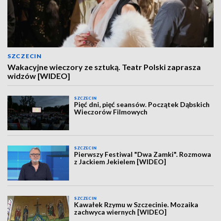
SZCZECIN
Wakacyjne wieczory ze sztuką. Teatr Polski zaprasza
widzów [WIDEO]
SZCZECIN
Pięć dni, pięć seansów. Początek Dąbskich
Wieczorów Filmowych
SZCZECIN
Pierwszy Festiwal "Dwa Zamki". Rozmowa
z Jackiem Jekielem [WIDEO]
SZCZECIN
Kawałek Rzymu w Szczecinie. Mozaika
zachwyca wiernych [WIDEO]