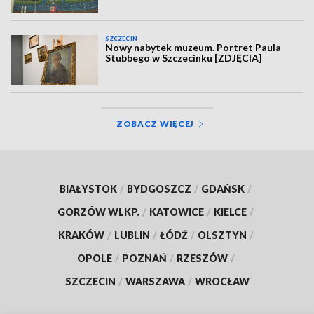
SZCZECIN
Nowy nabytek muzeum. Portret Paula
Stubbego w Szczecinku [ZDJĘCIA]
ZOBACZ WIĘCEJ
BIAŁYSTOK
/
BYDGOSZCZ
/
GDAŃSK
/
GORZÓW WLKP.
/
KATOWICE
/
KIELCE
/
KRAKÓW
/
LUBLIN
/
ŁÓDŹ
/
OLSZTYN
/
OPOLE
/
POZNAŃ
/
RZESZÓW
/
SZCZECIN
/
WARSZAWA
/
WROCŁAW