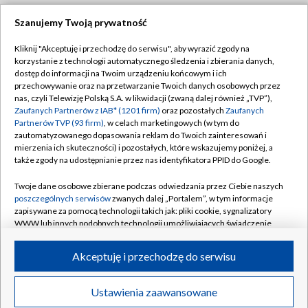
Szanujemy Twoją prywatność
Dołącz do nas:
Kliknij "Akceptuję i przechodzę do serwisu", aby wyrazić zgody na
korzystanie z technologii automatycznego śledzenia i zbierania danych,
TVP
dostęp do informacji na Twoim urządzeniu końcowym i ich
Abonament TVP
przechowywanie oraz na przetwarzanie Twoich danych osobowych przez
Regulamin TVP
nas, czyli Telewizję Polską S.A. w likwidacji (zwaną dalej również „TVP”),
Emisja w TVP
Polityka prywatności
Zaufanych Partnerów z IAB* (1201 firm)
oraz pozostałych
Zaufanych
Partnerów TVP (93 firm)
, w celach marketingowych (w tym do
Centrum informacji TVP
Moje zgody
zautomatyzowanego dopasowania reklam do Twoich zainteresowań i
mierzenia ich skuteczności) i pozostałych, które wskazujemy poniżej, a
Naziemna Telewizja Cyfrowa
Pomoc
także zgody na udostępnianie przez nas identyfikatora PPID do Google.
Sklep TVP
Biuro reklamy
Twoje dane osobowe zbierane podczas odwiedzania przez Ciebie naszych
Rada Programowa
Kontakt
poszczególnych serwisów
zwanych dalej „Portalem”, w tym informacje
zapisywane za pomocą technologii takich jak: pliki cookie, sygnalizatory
System NOS
WWW lub innych podobnych technologii umożliwiających świadczenie
dopasowanych i bezpiecznych usług, personalizację treści oraz reklam,
Informacje o nadawcy
Kanały
udostępnianie funkcji mediów społecznościowych oraz analizowanie
Akceptuję i przechodzę do serwisu
ruchu w Internecie.
Program dla prasy
©2026 Telewizja Polska S.A. w likwidacji
Biuro Reklamy
Twoje dane osobowe zbierane podczas odwiedzania przez Ciebie
Ustawienia zaawansowane
poszczególnych serwisów
na Portalu, takie jak adresy IP, identyfikatory
Ogłoszenie przetargowe