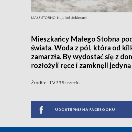
MAŁE STOBNO: Kują lód siekierami
Mieszkańcy Małego Stobna pod 
świata. Woda z pól, która od ki
zamarzła. By wydostać się z dom
rozłożyli ręce i zamknęli jedyn
Źródło:
TVP3 Szczecin
UDOSTĘPNIJ NA FACEBOOKU