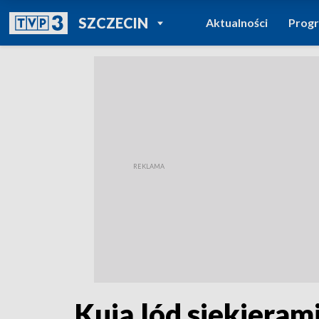
POWRÓT DO
SZCZECIN
Aktualności
Prog
TVP REGIONY
Kują lód siekieram