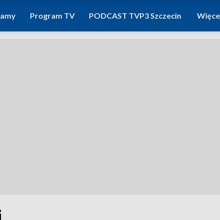
ramy
Program TV
PODCAST TVP3 Szczecin
Więce
i