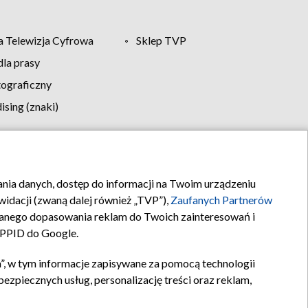
 Telewizja Cyfrowa
Sklep TVP
la prasy
tograficzny
sing (znaki)
klamy
Kontakt
rania danych, dostęp do informacji na Twoim urządzeniu
idacji (zwaną dalej również „TVP”),
Zaufanych Partnerów
anego dopasowania reklam do Twoich zainteresowań i
a PPID do Google.
”, w tym informacje zapisywane za pomocą technologii
zpiecznych usług, personalizację treści oraz reklam,