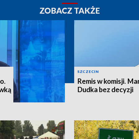
ZOBACZ TAKŻE
SZCZECIN
o.
Remis w komisji. M
ewką
Dudka bez decyzji