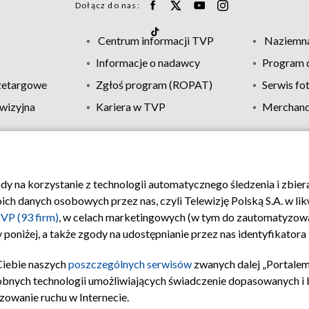
Dołącz do nas:
Centrum informacji TVP
Naziemna
Informacje o nadawcy
Program d
zetargowe
Zgłoś program (ROPAT)
Serwis fo
wizyjna
Kariera w TVP
Merchandi
Polityka prywatności
Moje zgody
Pomoc
Biuro re
ody na korzystanie z technologii automatycznego śledzenia i zbie
 danych osobowych przez nas, czyli Telewizję Polską S.A. w likw
VP (93 firm)
, w celach marketingowych (w tym do zautomatyzow
 poniżej, a także zgody na udostępnianie przez nas identyfikator
Ciebie naszych
poszczególnych serwisów
zwanych dalej „Portalem
obnych technologii umożliwiających świadczenie dopasowanych i be
zowanie ruchu w Internecie.