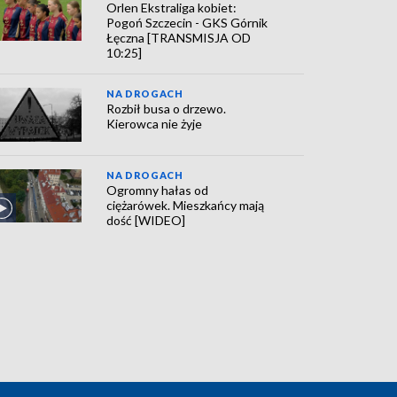
Orlen Ekstraliga kobiet:
Pogoń Szczecin - GKS Górnik
Łęczna [TRANSMISJA OD
10:25]
NA DROGACH
Rozbił busa o drzewo.
Kierowca nie żyje
NA DROGACH
Ogromny hałas od
ciężarówek. Mieszkańcy mają
dość [WIDEO]