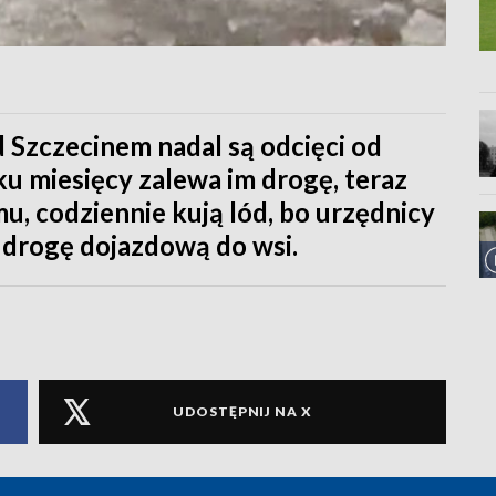
Szczecinem nadal są odcięci od
lku miesięcy zalewa im drogę, teraz
u, codziennie kują lód, bo urzędnicy
ą drogę dojazdową do wsi.
UDOSTĘPNIJ NA X