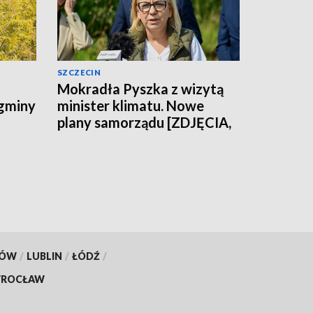
SZCZECIN
Mokradła Pyszka z wizytą
 gminy
minister klimatu. Nowe
plany samorządu [ZDJĘCIA,
WIDEO]
KÓW
/
LUBLIN
/
ŁÓDŹ
/
ROCŁAW