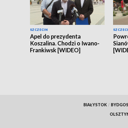
SZCZECIN
SZCZEC
Apel do prezydenta
Powró
Koszalina. Chodzi o Iwano-
Sianó
Frankiwsk [WIDEO]
[WID
BIAŁYSTOK
/
BYDGO
OLSZTY