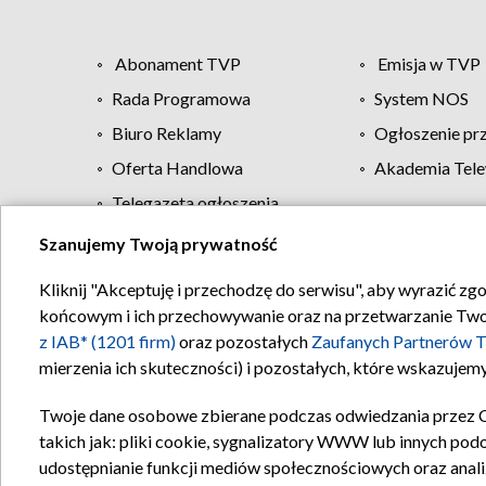
Abonament TVP
Emisja w TVP
Rada Programowa
System NOS
Biuro Reklamy
Ogłoszenie pr
Oferta Handlowa
Akademia Tele
Telegazeta ogłoszenia
Szanujemy Twoją prywatność
Regulamin TVP
Kliknij "Akceptuję i przechodzę do serwisu", aby wyrazić zg
końcowym i ich przechowywanie oraz na przetwarzanie Twoich
z IAB* (1201 firm)
oraz pozostałych
Zaufanych Partnerów T
mierzenia ich skuteczności) i pozostałych, które wskazujemy
Twoje dane osobowe zbierane podczas odwiedzania przez 
takich jak: pliki cookie, sygnalizatory WWW lub innych pod
udostępnianie funkcji mediów społecznościowych oraz anali