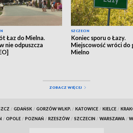
IN
SZCZECIN
t Łaz do Mielna.
Koniec sporu o Łazy.
w nie odpuszcza
Miejscowość wróci do
EO]
Mielno
ZOBACZ WIĘCEJ
SZCZ
/
GDAŃSK
/
GORZÓW WLKP.
/
KATOWICE
/
KIELCE
/
KRA
N
/
OPOLE
/
POZNAŃ
/
RZESZÓW
/
SZCZECIN
/
WARSZAWA
/
W