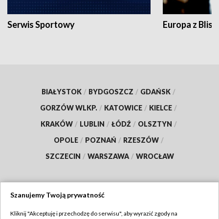
Serwis Sportowy
Europa z Blisk
BIAŁYSTOK
/
BYDGOSZCZ
/
GDAŃSK
/
GORZÓW WLKP.
/
KATOWICE
/
KIELCE
/
KRAKÓW
/
LUBLIN
/
ŁÓDŹ
/
OLSZTYN
/
OPOLE
/
POZNAŃ
/
RZESZÓW
/
SZCZECIN
/
WARSZAWA
/
WROCŁAW
Szanujemy Twoją prywatność
Dołącz do nas:
Kliknij "Akceptuję i przechodzę do serwisu", aby wyrazić zgody na