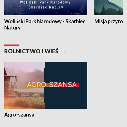
Woliński Park Narodowy - Skarbiec
Misja przyrod
Natury
ROLNICTWO I WIEŚ
Agro-szansa