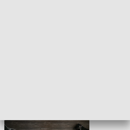
Z indeksem w ręku
Droga po suk
HISTORIA