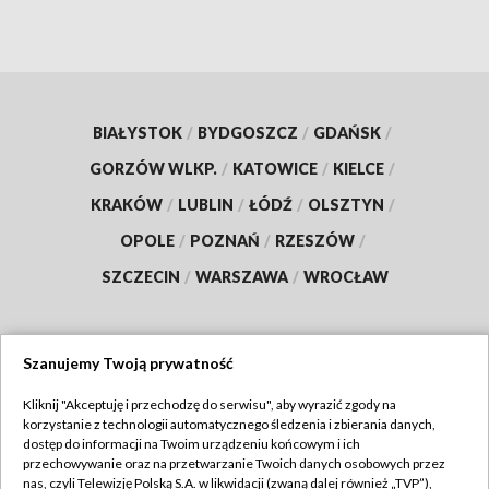
BIAŁYSTOK
/
BYDGOSZCZ
/
GDAŃSK
/
GORZÓW WLKP.
/
KATOWICE
/
KIELCE
/
KRAKÓW
/
LUBLIN
/
ŁÓDŹ
/
OLSZTYN
/
OPOLE
/
POZNAŃ
/
RZESZÓW
/
SZCZECIN
/
WARSZAWA
/
WROCŁAW
Szanujemy Twoją prywatność
Dołącz do nas:
Kliknij "Akceptuję i przechodzę do serwisu", aby wyrazić zgody na
korzystanie z technologii automatycznego śledzenia i zbierania danych,
TVP
dostęp do informacji na Twoim urządzeniu końcowym i ich
Abonament TVP
przechowywanie oraz na przetwarzanie Twoich danych osobowych przez
Regulamin TVP
nas, czyli Telewizję Polską S.A. w likwidacji (zwaną dalej również „TVP”),